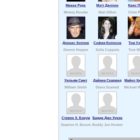
Микки Рурк
Мэтт Диллон
Крис 
Mickey Rourke
Matt Dillon
Chris 
Деннис Хоппер
София Коппола
Том У
Dennis Hopper
Sofia Coppola
Tom W
Уильям Смит
Дайана Скарвид
Майкл Х
William Smith
Diana Scarwid
Michael H
Стивен Х. Бэрум
Бадди Джо Хукер
Stephen H. Burum
Buddy Joe Hooker