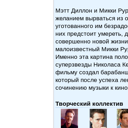
Мэтт Диллон и Микки Рур
желанием вырваться из 
уготованного им безрадо
них предстоит умереть, д
совершенно новой жизни
малоизвестный Микки Рур
Именно эта картина пол
суперзвезды Николаса К
фильму создал барабанщ
который после успеха ле
сочинению музыки к кино
Творческий коллектив