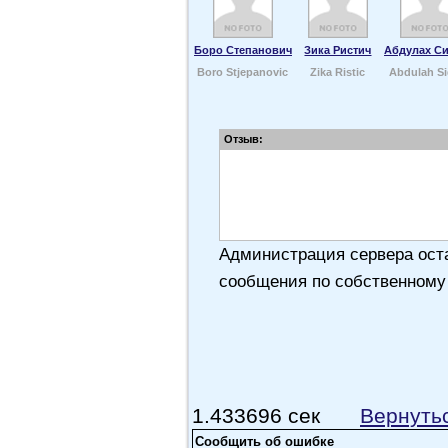
Боро Степанович
Зика Ристич
Абдулах С
Boro Stjepanovic
Zika Ristic
Abdulah Si
Отзыв:
Администрация сервера оста
сообщения по собственному
1.433696 сек
Вернуть
Сообщить об ошибке