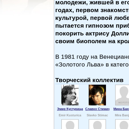
молодежи, жившей в его
годах, первом знакомст
культурой, первой люб
пытается гипнозом при
покорить актрису Долли
своим биополем на кро
В 1981 году на Венециа
«Золотого Льва» в катег
Творческий коллектив
Эмир Кустурица
Славко Стимач
Мира Бан
Emir Kusturica
Slavko Stimac
Mira Ban