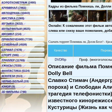
КОРОТКОМЕТРАЖ (2480)
Кадры из фильма Помнишь ли, Долли Бел
КРИМИНАЛ (7461)
МЕЛОДРАМА (10443)
МИСТИКА (1369)
МУЗЫКА (3632)
Онлайн: К сожалению этот фильм авто
МУЛЬТФИЛЬМ (4825)
слева или снизу ваше пожелание, доб
МЮЗИКЛ (214)
ПРИКЛЮЧЕНИЯ (7726)
Скачать торрент Помнишь ли, Долли Белл? - Sjecas 
СЕМЕЙНЫЙ (4509)
СЕРИАЛ (7478)
Качество
Перево
СПОРТ (946)
DVDRip
Проф. (многоголосны
ТРИЛЛЕР (11769)
Описание фильма Помниш
УЖАСЫ (7030)
ФАНТАСТИКА (5124)
Dolly Bell
ФЭНТЕЗИ (913)
Славко Стимач (Андергр
ЧЕРНО-БЕЛЫЙ (19)
пороха) и Слободан Ал
ЮМОР (9)
3D ФИЛЬМЫ (746)
трагедия телефонистки
известного кинорежис
Кустурицы (Жизнь как 