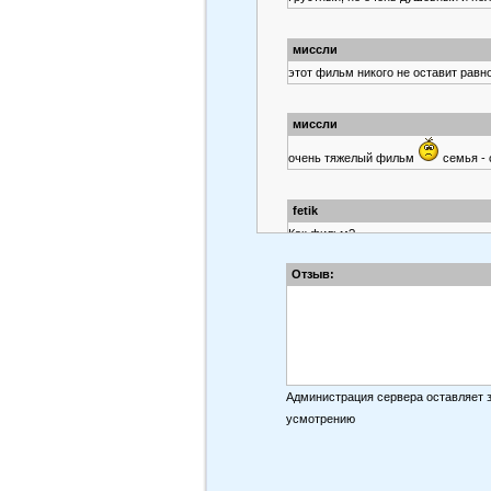
миссли
этот фильм никого не оставит равн
миссли
очень тяжелый фильм
семья - 
fetik
Как фильм?
Отзыв:
Администрация сервера оставляет 
усмотрению