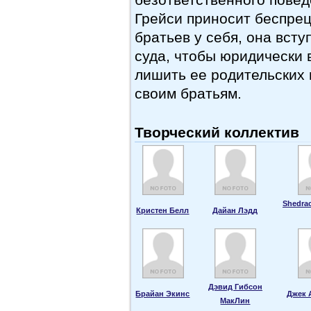
Грейси приносит беспре
братьев у себя, она всту
суда, чтобы юридически 
лишить ее родительских 
своим братьям.
Творческий коллектив
Shedra
Кристен Белл
Дайан Лэдд
Дэвид Гибсон
Брайан Экинс
Джек 
МакЛин