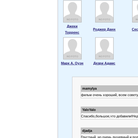
Джеки
Роджер Данн
Сес
Торренс
Марк А. Оуэн
Дезри Адамс
mamylya
фильм очень хороший, всем совет
YaloYalo
Спасибо,большое,что добавили!Неда
djadja
Грустный, но очень душевный и по