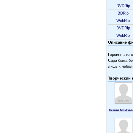
DVDRip
BDRip
WebRip
DVDRip
WebRip
Описание фи
Героиня этог
Сара была бе
лишь к небол
Творческий 
Келли МакГил