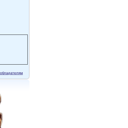
сом,и
на
м быдлом
акая же, ан
обладателям
льном суде