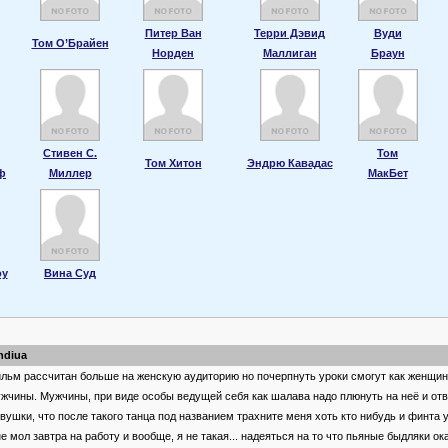
Питер Ван
Терри Дэвид
Вуди
Том О’Брайен
Норден
Маллиган
Браун
Стивен С.
Том
Том Хитон
Эндрю Кавадас
ф
Миллер
МакБет
оу
Вина Суд
ndiua
льм рассчитан больше на женскую аудиторию но почерпнуть уроки смогут как женщин
жчины. Мужчины, при виде особы ведущей себя как шалава надо плюнуть на неё и отв
вушки, что после такого танца под названием трахните меня хоть кто нибудь и финта 
е мол завтра на работу и вообще, я не такая... надеяться на то что пьяные быдляки ок