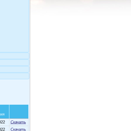
ния
022
Скачать
022
Скачать