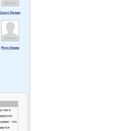
Скотт Полин
Роуз Уивер
ы так и
ернутся.
ушами - что
ажутся