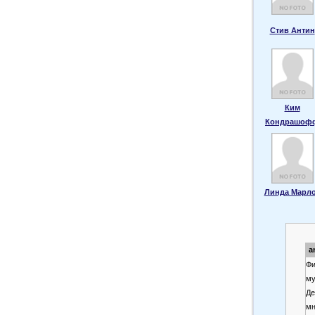
Стив Антин
Ким
Кондрашоф
Линда Марл
a
Фи
му
Де
мн