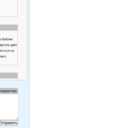
а Библии
идетель даёт
лясться на
ласс.
 любителей
 модератора
лак с ногтей
уживает
е-нибудь