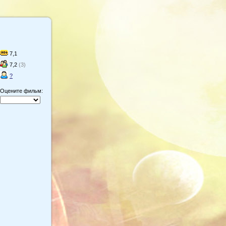
7,1
7,2
(3)
?
Оцените фильм: