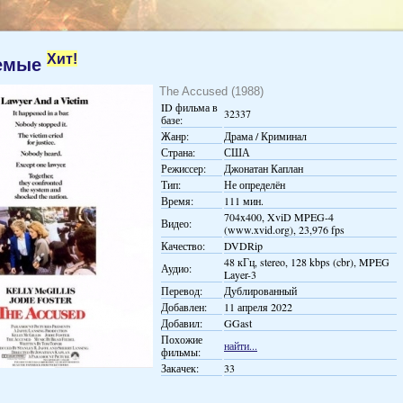
Хит!
емые
The Accused (1988)
ID фильма в
32337
базе:
Жанр:
Драма / Криминал
Страна:
США
Режиссер:
Джонатан Каплан
Тип:
Не определён
Время:
111 мин.
704x400, XviD MPEG-4
Видео:
(www.xvid.org), 23,976 fps
Качество:
DVDRip
48 кГц, stereo, 128 kbps (cbr), MPEG
Аудио:
Layer-3
Перевод:
Дублированный
Добавлен:
11 апреля 2022
Добавил:
GGast
Похожие
найти...
фильмы:
Закачек:
33