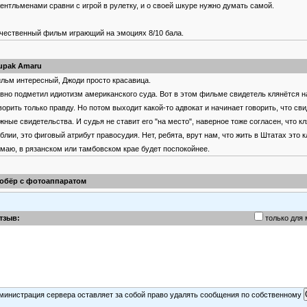
ентльменами сравни с игрой в рулетку, и о своей шкуре нужно думать самой.
чественный фильм играющий на эмоциях 8/10 бала.
upak Amaru
льм интересный, Джоди просто красавица.
вно подметил идиотизм американского суда. Вот в этом фильме свидетель клянётся н
ворить только правду. Но потом выходит какой-то адвокат и начинает говорить, что св
жные свидетельства. И судья не ставит его "на место", наверное тоже согласен, что к
блии, это фиговый атрибут правосудия. Нет, ребята, врут нам, что жить в Штатах это к
маю, в рязанском или тамбовском крае будет поспокойнее.
обёр с фотоаппаратом
смотря на (почти)почтенный возраст фильм интересен хотя и местами нудноват. Для
дебных коллизий и аналогичных сцен - рекомендую.
тзыв:
только для
wa 33
льм 88 года, а не скажешь, смотрела не отрываясь и такая злоба меня обуяла! я весь 
скребла. Так хотелось этим тварям яйца поотрезать к херам! Ни один человек не засл
кого унижения, чтобы он(она) ни сделал(а). Я могу еще понять, если такое творят каки
министрация сервера оставляет за собой право удалять сообщения по собственному
кари, но в цивилизованном мире...хуже дерьма такие "люди".