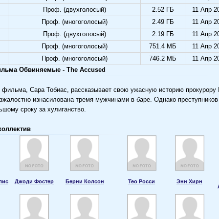
Проф. (двухголосый)
2.52 ГБ
11 Апр 2
Проф. (многоголосый)
2.49 ГБ
11 Апр 2
Проф. (двухголосый)
2.19 ГБ
11 Апр 2
Проф. (многоголосый)
751.4 МБ
11 Апр 2
Проф. (многоголосый)
746.2 МБ
11 Апр 2
льма Обвиняемые - The Accused
о фильма, Сара Тобиас, рассказывает свою ужасную историю прокурору
зжалостно изнасилована тремя мужчинами в баре. Однако преступников
ьшому сроку за хулиганство.
коллектив
лис
Джоди Фостер
Берни Колсон
Тео Росси
Энн Хирн