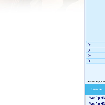
Скачать торрен
Качество
WebRip HD
WebRip HD