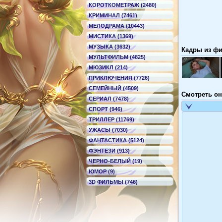
КОРОТКОМЕТРАЖ (2480)
КРИМИНАЛ (7461)
МЕЛОДРАМА (10443)
МИСТИКА (1369)
МУЗЫКА (3632)
Кадры из фи
МУЛЬТФИЛЬМ (4825)
МЮЗИКЛ (214)
ПРИКЛЮЧЕНИЯ (7726)
СЕМЕЙНЫЙ (4509)
Смотреть он
СЕРИАЛ (7478)
СПОРТ (946)
ТРИЛЛЕР (11769)
УЖАСЫ (7030)
ФАНТАСТИКА (5124)
ФЭНТЕЗИ (913)
ЧЕРНО-БЕЛЫЙ (19)
ЮМОР (9)
3D ФИЛЬМЫ (746)