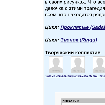
в своих рисунках. Что вс
девочка с этими трагедия
всем, кто находится рядо
Цикл:
Проклятье (Sada
Цикл:
Звонок (Ringu)
Творческий коллектив
Сатоми Исихара
Юсуке Ямамото
Миори Таки
Kritikan VGIK