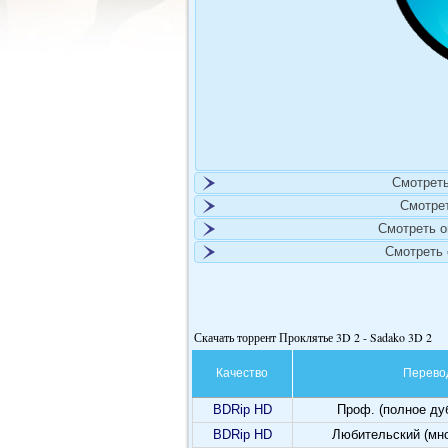
Смотреть
Смотре
Смотреть 
Смотреть
Скачать торрент Проклятье 3D 2 - Sadako 3D 2
Качество
Перево
BDRip HD
Проф. (полное ду
BDRip HD
Любительский (мн