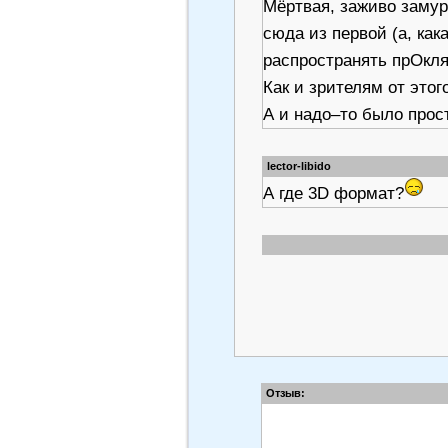
Мёртвая, заживо замур
сюда из первой (а, как
распространять прОклят
Как и зрителям от это
А и надо–то было прост
lector-libido
А где 3D формат?
Отзыв: