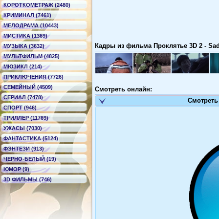
КОРОТКОМЕТРАЖ (2480)
КРИМИНАЛ (7461)
МЕЛОДРАМА (10443)
МИСТИКА (1369)
Кадры из фильма Проклятье 3D 2 - Sad
МУЗЫКА (3632)
МУЛЬТФИЛЬМ (4825)
МЮЗИКЛ (214)
ПРИКЛЮЧЕНИЯ (7726)
СЕМЕЙНЫЙ (4509)
Смотреть онлайн:
СЕРИАЛ (7478)
Смотреть
СПОРТ (946)
ТРИЛЛЕР (11769)
УЖАСЫ (7030)
ФАНТАСТИКА (5124)
ФЭНТЕЗИ (913)
ЧЕРНО-БЕЛЫЙ (19)
ЮМОР (9)
3D ФИЛЬМЫ (746)