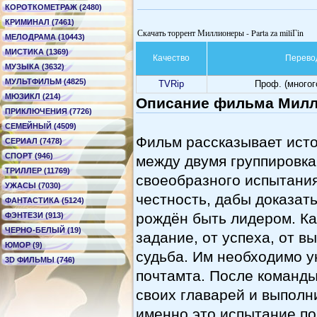
КОРОТКОМЕТРАЖ (2480)
КРИМИНАЛ (7461)
Скачать торрент Миллионеры - Parta za miliГіn
МЕЛОДРАМА (10443)
МИСТИКА (1369)
Качество
Перево
МУЗЫКА (3632)
МУЛЬТФИЛЬМ (4825)
TVRip
Проф. (много
МЮЗИКЛ (214)
Описание фильма Миллио
ПРИКЛЮЧЕНИЯ (7726)
СЕМЕЙНЫЙ (4509)
Фильм рассказывает исто
СЕРИАЛ (7478)
СПОРТ (946)
между двумя группировка
ТРИЛЛЕР (11769)
своеобразного испытания
УЖАСЫ (7030)
честность, дабы доказат
ФАНТАСТИКА (5124)
рождён быть лидером. Ка
ФЭНТЕЗИ (913)
ЧЕРНО-БЕЛЫЙ (19)
задание, от успеха, от в
ЮМОР (9)
судьба. Им необходимо у
3D ФИЛЬМЫ (746)
почтамта. После команды
своих главарей и выполн
именно это испытание по