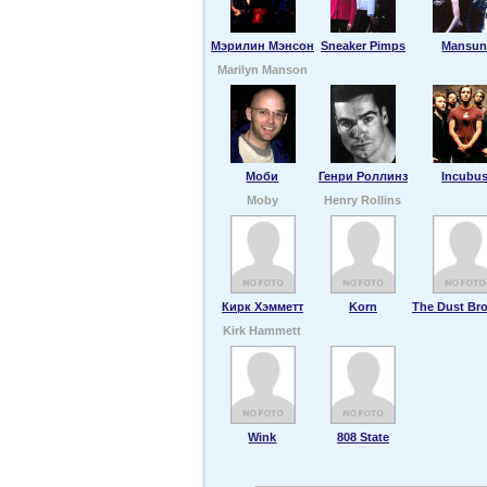
Мэрилин Мэнсон
Sneaker Pimps
Mansu
Marilyn Manson
Моби
Генри Роллинз
Incubu
Moby
Henry Rollins
Кирк Хэмметт
Korn
The Dust Bro
Kirk Hammett
Wink
808 State