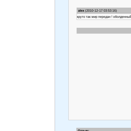
alex
(2010-12-17 03:53:16)
круто так мир передан ! оболденн
Отзыв: