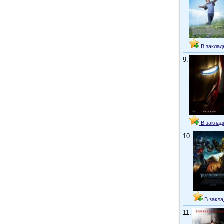
В заклад
9.
В заклад
10.
В закла
11.