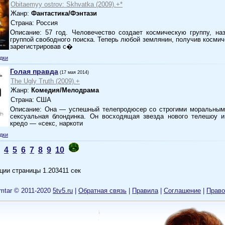
Obitaemyy ostrov: Skhvatka (2009).+*
Жанр:
Фантастика/Фэнтази
Страна: Россия
Описание: 57 год. Человечество создает космическую группу, н
группой свободного поиска. Теперь любой землянин, получив космич
зарегистрировав с�
дки
Голая правда
(17 мая 2014)
The Ugly Truth (2009).+
Жанр:
Комедия/Мелодрама
Страна: США
Описание: Она — успешный телепродюсер со строгими моральным
сексуальная блондинка. Он восходящая звезда нового телешоу и
кредо — «секс, наркоти
дки
4
5
6
7
8
9
10
ции страницы 1.203411 сек
mtar © 2011-2020
5tv5.ru
|
Обратная связь
|
Правила
|
Cоглашение
|
Право