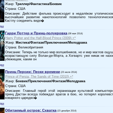
Жанр:
Триллер/Фантастика/Боевик
Страна: США
Описание: Действие фильма происходит в недалёком утопическо
высочайшее развитие нанотехнологий позволило технологическ
Кастлу соединить виде�
дки
Гарри Поттер и Принц-полукровка
(08 мая 2014)
Harry Potter and the Half-Blood Prince (2009).+*
Жанр:
Мистика/Фэнтази/Приключения/Мелодрама
Страна: Великобритания
Описание: Теперь не только мир волшебников, но и мир маглов ощущ
возрастающую силу Волан-де-Морта, а Хогвартс уже никак не наз
убежищем, каким он
дки
Принц Персии: Пески времени
(23 июля 2014)
Prince of Persia: The Sands of Time (2010).+*
Жанр:
Боевик/Приключения/Фэнтази/Мелодрама
Страна: США
Описание: Главный герой этой экранизации культовой компьютер
принц Дастан всегда побеждал врагов в бою, но потерял королевст
коварного царедво�
дки
Обитаемый остров: Схватка
(15 декабря 2014)