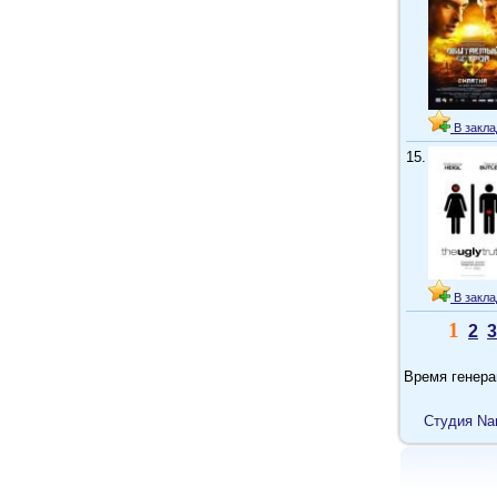
В закла
15.
В закла
1
2
3
Время генера
Cтудия Na