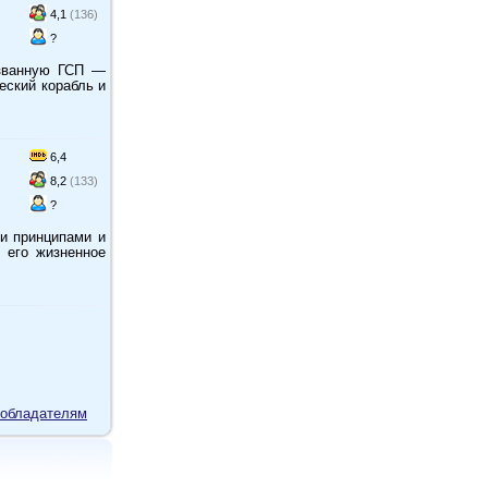
4,1
(136)
?
азванную ГСП —
еский корабль и
6,4
8,2
(133)
?
и принципами и
 его жизненное
обладателям