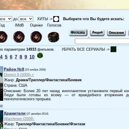
до
ХИТЫ ->
Выберите что Вы будете искать:
од
IMdB
Оценки
Голосов
 параметрам
14933
фильмов.
УБРАТЬ ВСЕ СЕРИАЛЫ ->
4
5
6
7
8
9
10
Район №9
(23 ноября 2009)
District 9 (2009).+
Жанр:
Драма/Триллер/Фантастика/Боевик
Страна: США
Описание: Более 20 лет назад инопланетяне установили первый ко
Люди были готовы ко всему — от враждебного вторжения до
технологического прорыва.
ки
Хранители
(27 декабря 2014)
Watchmen (2009).
Жанр:
Триллер/Фантастика/Боевик/Фэнтази