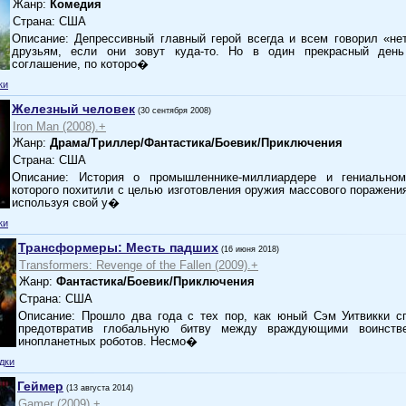
Жанр:
Комедия
Страна: США
Описание: Депрессивный главный герой всегда и всем говорил «не
друзьям, если они зовут куда-то. Но в один прекрасный день
соглашение, по которо�
ки
Железный человек
(30 сентября 2008)
Iron Man (2008).+
Жанр:
Драма/Триллер/Фантастика/Боевик/Приключения
Страна: США
Описание: История о промышленнике-миллиардере и гениальном
которого похитили с целью изготовления оружия массового поражения
используя свой у�
ки
Трансформеры: Месть падших
(16 июня 2018)
Transformers: Revenge of the Fallen (2009).+
Жанр:
Фантастика/Боевик/Приключения
Страна: США
Описание: Прошло два года с тех пор, как юный Сэм Уитвикки с
предотвратив глобальную битву между враждующими воинств
инопланетных роботов. Несмо�
дки
Геймер
(13 августа 2014)
Gamer (2009).+