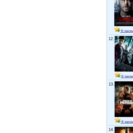
В закла
12.
В закла
13.
В закла
14.