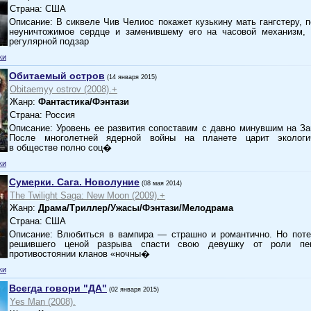
Страна: США
Описание: В сиквеле Чив Челиос покажет кузькину мать гангстеру, 
неуничтожимое сердце и заменившему его на часовой механизм,
регулярной подзар
ки
Обитаемый остров
(14 января 2015)
Obitaemyy ostrov (2008).+
Жанр:
Фантастика/Фэнтази
Страна: Россия
Описание: Уровень ее развития сопоставим с давно минувшим на З
После многолетней ядерной войны на планете царит экологич
в обществе полно соц�
ки
Сумерки. Сага. Новолуние
(08 мая 2014)
The Twilight Saga: New Moon (2009).+
Жанр:
Драма/Триллер/Ужасы/Фэнтази/Мелодрама
Страна: США
Описание: Влюбиться в вампира — страшно и романтично. Но поте
решившего ценой разрыва спасти свою девушку от роли п
противостоянии кланов «ночны�
ки
Всегда говори "ДА"
(02 января 2015)
Yes Man (2008).