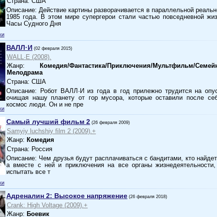
Страна: США
Описание: Действие картины разворачивается в параллельной реальн
1985 года. В этом мире супергерои стали частью повседневной жи
Часы Судного Дня
ки
ВАЛЛ·И
(02 февраля 2015)
WALL·E (2008).
Жанр:
Комедия/Фантастика/Приключения/Мультфильм/Семей
Мелодрама
Страна: США
Описание: Робот ВАЛЛ·И из года в год прилежно трудится на опу
очищая нашу планету от гор мусора, которые оставили после се
космос люди. Он и не пре
ки
Самый лучший фильм 2
(26 февраля 2009)
Samyiy luchshiy film 2 (2009).+
Жанр:
Комедия
Страна: Россия
Описание: Чем друзья будут расплачиваться с бандитами, кто найде
а вместе с ней и приключения на все органы жизнедеятельности,
испытать все т
ки
Адреналин 2: Высокое напряжение
(26 февраля 2018)
Crank: High Voltage (2009).+
Жанр:
Боевик