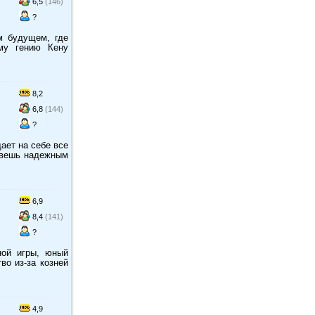
6,5
(146)
?
м будущем, где
ому гению Кену
8,2
6,8
(144)
?
ает на себе все
овешь надежным
6,9
8,4
(141)
?
ной игры, юный
во из-за козней
4,9