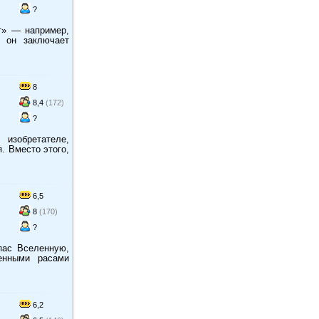
?
т» — например,
 он заключает
8
8,4
(172)
?
 изобретателе,
. Вместо этого,
6,5
8
(170)
?
пас Вселенную,
енными расами
6,2