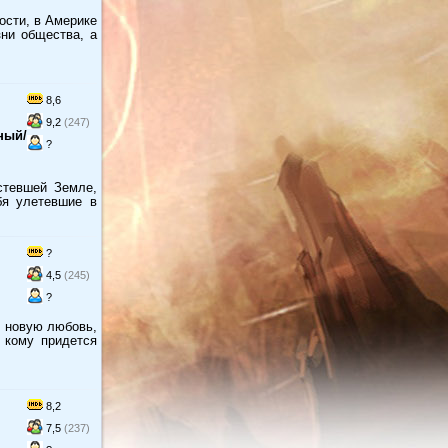
ости, в Америке
зни общества, а
8,6
9,2
(247)
ный/
?
стевшей Земле,
бя улетевшие в
?
4,5
(245)
?
т новую любовь,
 кому придется
8,2
7,5
(237)