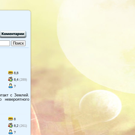
8,8
8,4
(289)
?
нтакт с Землей.
 невероятного
8
8,2
(261)
?