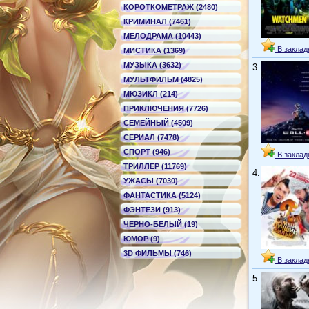
КОРОТКОМЕТРАЖ (2480)
КРИМИНАЛ (7461)
МЕЛОДРАМА (10443)
В заклад
МИСТИКА (1369)
МУЗЫКА (3632)
3.
МУЛЬТФИЛЬМ (4825)
МЮЗИКЛ (214)
ПРИКЛЮЧЕНИЯ (7726)
СЕМЕЙНЫЙ (4509)
СЕРИАЛ (7478)
СПОРТ (946)
В заклад
ТРИЛЛЕР (11769)
4.
УЖАСЫ (7030)
ФАНТАСТИКА (5124)
ФЭНТЕЗИ (913)
ЧЕРНО-БЕЛЫЙ (19)
ЮМОР (9)
3D ФИЛЬМЫ (746)
В заклад
5.