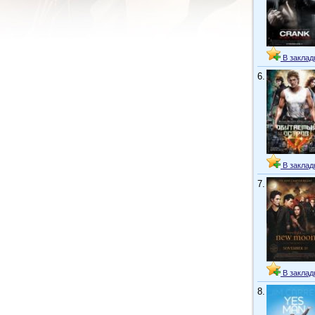
В заклад
6.
В заклад
7.
В заклад
8.