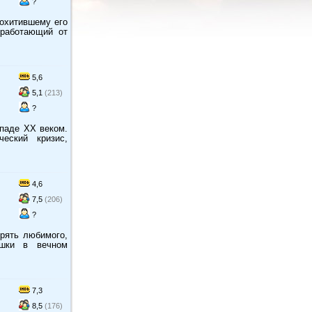
?
похитившему его
 работающий от
5,6
5,1
(213)
?
ападе ХХ веком.
еский кризис,
4,6
7,5
(206)
?
рять любимого,
ешки в вечном
7,3
8,5
(176)