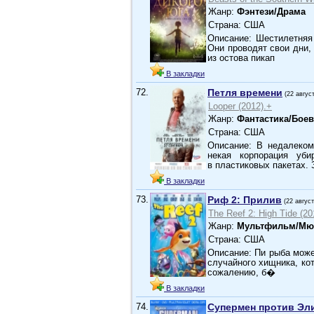
Жанр:
Фэнтези/Драма
Страна: США
Описание: Шестилетняя
Они проводят свои дни,
из остова пикап
В закладки
72.
Петля времени
(22 авгус
Looper (2012).+
Жанр:
Фантастика/Бое
Страна: США
Описание: В недалеком
некая корпорация уб
в пластиковых пакетах.
В закладки
73.
Риф 2: Прилив
(22 авгус
The Reef 2: High Tide (20
Жанр:
Мультфильм/Мю
Страна: США
Описание: Пи рыба може
случайного хищника, ко
сожалению, б�
В закладки
74.
Супермен против Эл