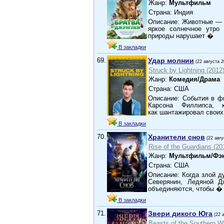
Жанр:
Мультфильм
Страна: Индия
Описание: Животные — 
яркое солнечное утро
природы нарушает �
В закладки
69.
Удар молнии
(22 августа 2
Struck by Lightning (2012
Жанр:
Комедия/Драма
Страна: США
Описание: События в ф
Карсона Филлипса, 
как шантажировал своих
В закладки
70.
Хранители снов
(22 авгу
Rise of the Guardians (20
Жанр:
Мультфильм/Фэ
Страна: США
Описание: Когда злой д
Северянин, Ледяной Д
объединяются, чтобы �
В закладки
71.
Звери дикого Юга
(22 
Beasts of the Southern Wi