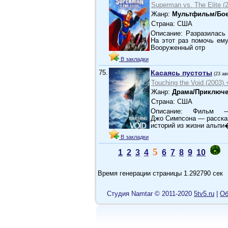
Superman vs. The Elite (
Жанр:
Мультфильм/Бое
Страна: США
Описание: Разразилась 
На этот раз помочь ем
Вооруженный отр
В закладки
75.
Касаясь пустоты
(23 ав
Touching the Void (2003).
Жанр:
Драма/Приключе
Страна: США
Описание: Фильм — 
Джо Симпсона — рассказ
историй из жизни альпи
В закладки
5
1
2
3
4
6
7
8
9
10
Время генерации страницы 1.292790 сек
Cтудия Namtar © 2011-2020
5tv5.ru
|
Об