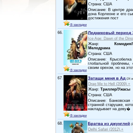
Страна: США
Описание: В центре дра
дона Корлеоне и его сы
достижения пост
В закладки
66.
Ледниковый период 
Ice Age: Dawn of the Dino
Жанр:
Комедия/
Мелодрама
Страна: США
Описание: Крысобелка
глобальной проблемы, 
своим орехом, но на это
В закладки
67.
Затащи меня в Ад
(24 а
Drag Me to Hell (2009).+
Жанр:
Триллер/Ужасы
Страна: США
Описание: Банковская
странной старушке, кот
накладывает на деву�
В закладки
68.
Братва из джунглей
(
Delhi Safari (2012).+