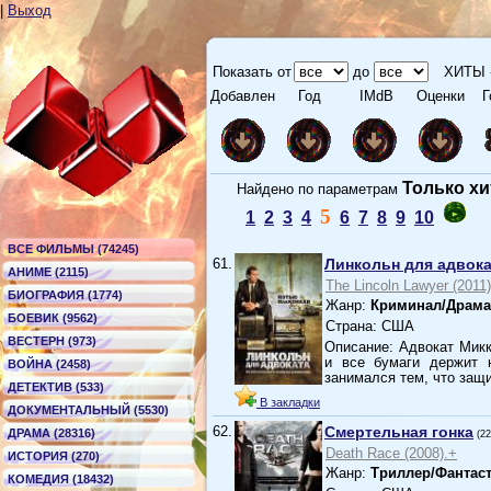
|
Выход
Показать от
до
ХИТЫ 
Добавлен
Год
IMdB
Оценки
Г
Только х
Найдено по параметрам
5
1
2
3
4
6
7
8
9
10
ВСЕ ФИЛЬМЫ (74245)
61.
Линкольн для адвока
АНИМЕ (2115)
The Lincoln Lawyer (2011)
БИОГРАФИЯ (1774)
Жанр:
Криминал/Драма
БОЕВИК (9562)
Страна: США
ВЕСТЕРН (973)
Описание: Адвокат Микк
и все бумаги держит 
ВОЙНА (2458)
занимался тем, что защ
ДЕТЕКТИВ (533)
В закладки
ДОКУМЕНТАЛЬНЫЙ (5530)
62.
Смертельная гонка
ДРАМА (28316)
(2
Death Race (2008).+
ИСТОРИЯ (270)
Жанр:
Триллер/Фантас
КОМЕДИЯ (18432)