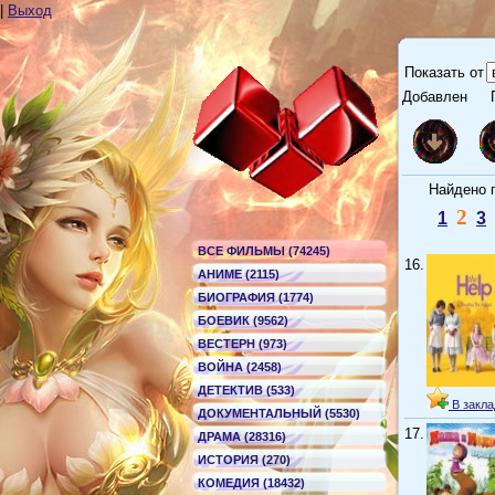
|
Выход
Показать от
Добавлен
Г
Найдено по
2
1
3
ВСЕ ФИЛЬМЫ (74245)
16.
АНИМЕ (2115)
БИОГРАФИЯ (1774)
БОЕВИК (9562)
ВЕСТЕРН (973)
ВОЙНА (2458)
ДЕТЕКТИВ (533)
В закла
ДОКУМЕНТАЛЬНЫЙ (5530)
17.
ДРАМА (28316)
ИСТОРИЯ (270)
КОМЕДИЯ (18432)