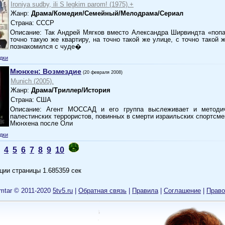
Ironiya sudby, ili S legkim parom! (1975).+
Жанр:
Драма/Комедия/Семейный/Мелодрама/Сериал
Страна: СССР
Описание: Так Андрей Мягков вместо Александра Ширвиндта «попа
точно такую же квартиру, на точно такой же улице, с точно такой 
познакомился с чуде�
дки
Мюнхен: Возмездие
(20 февраля 2008)
Munich (2005).
Жанр:
Драма/Триллер/История
Страна: США
Описание: Агент МОССАД и его группа выслеживает и методич
палестинских террористов, повинных в смерти израильских спортсме
Мюнхена после Оли
дки
4
5
6
7
8
9
10
ции страницы 1.685359 сек
mtar © 2011-2020
5tv5.ru
|
Обратная связь
|
Правила
|
Cоглашение
|
Право