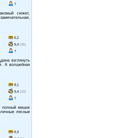
?
акомый сюжет,
амечательная,
6,2
9,4
(25)
?
ддина взглянуть
я. А волшебная
8,1
9,4
(10)
?
ь полный мешок
зличные лесные
8,4