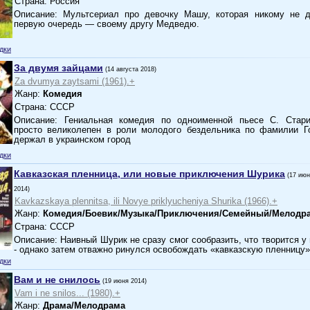
Страна: Россия
Описание: Мультсериал про девочку Машу, которая никому не д
первую очередь — своему другу Медведю.
дки
За двумя зайцами
(14 августа 2018)
Za dvumya zaytsami (1961).+
Жанр:
Комедия
Страна: СССР
Описание: Гениальная комедия по одноименной пьесе С. Стари
просто великолепен в роли молодого бездельника по фамилии Г
держал в украинском город
дки
Кавказская пленница, или новые приключения Шурика
(17 ию
2014)
Kavkazskaya plennitsa, ili Novye priklyucheniya Shurika (1966).+
Жанр:
Комедия/Боевик/Музыка/Приключения/Семейный/Мелодр
Страна: СССР
Описание: Наивный Шурик не сразу смог сообразить, что творится у 
- однако затем отважно ринулся освобождать «кавказскую пленницу
дки
Вам и не снилось
(19 июня 2014)
Vam i ne snilos... (1980).+
Жанр:
Драма/Мелодрама