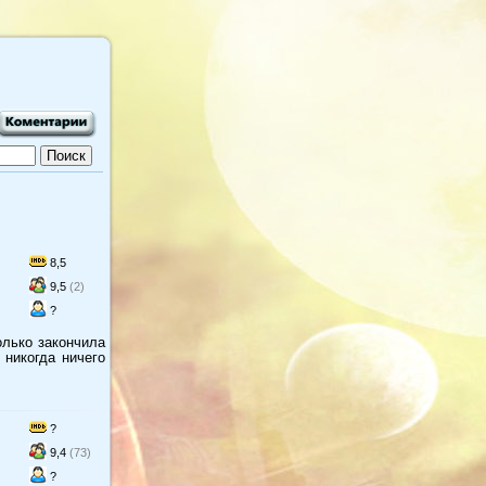
8,5
9,5
(2)
?
олько закончила
 никогда ничего
?
9,4
(73)
?