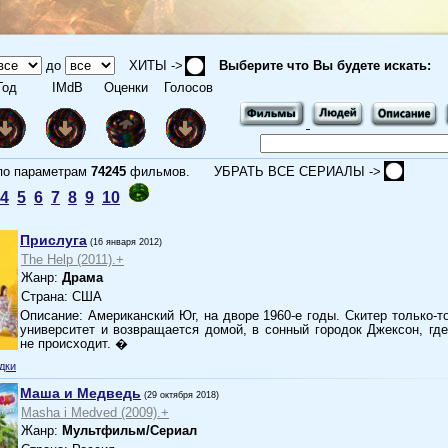
до
ХИТЫ ->
Выберите что Вы будете искать:
од
IMdB
Оценки
Голосов
 параметрам
74245
фильмов.
УБРАТЬ ВСЕ СЕРИАЛЫ ->
4
5
6
7
8
9
10
Прислуга
(16 января 2012)
The Help (2011).+
Жанр:
Драма
Страна: США
Описание: Американский Юг, на дворе 1960-е годы. Скитер только-т
университет и возвращается домой, в сонный городок Джексон, где
не происходит. �
дки
Маша и Медведь
(29 октября 2018)
Masha i Medved (2009).+
Жанр:
Мультфильм/Сериал