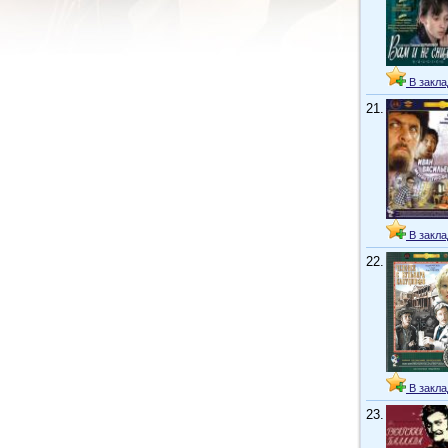
В закла
21.
В закла
22.
В закла
23.