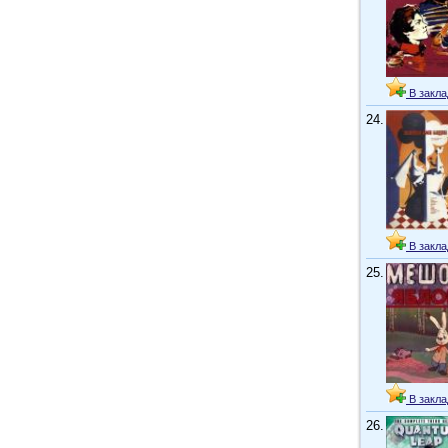
В закла
24.
В закла
25.
В закла
26.