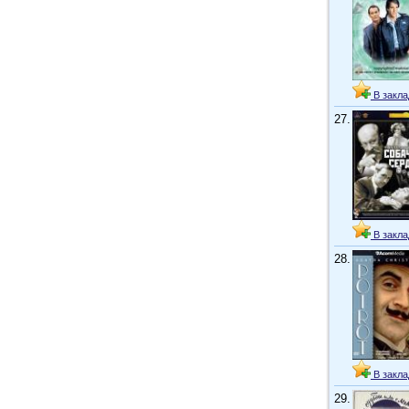
В закла
27.
В закла
28.
В закла
29.