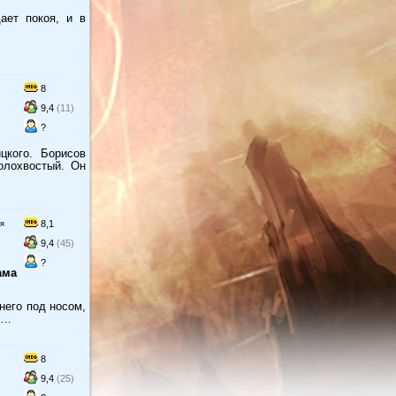
ает покоя, и в
8
9,4
(11)
?
цкого. Борисов
олохвостый. Он
8,1
ня
9,4
(45)
?
ама
него под носом,
»…
8
9,4
(25)