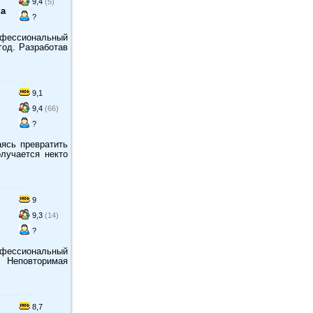
9,4
(5)
ка
?
фессиональный
год. Разработав
9,1
9,4
(66)
?
ясь превратить
олучается некто
9
9,3
(14)
?
фессиональный
. Неповторимая
8,7