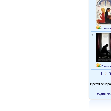
В закла
30.
В закла
2
1
3
Время генера
Cтудия Na