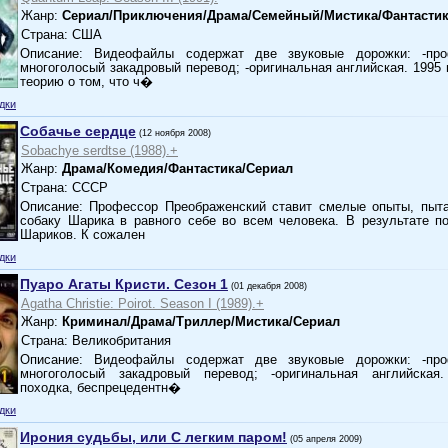
Жанр:
Сериал/Приключения/Драма/Семейный/Мистика/Фантасти
Страна: США
Описание: Видеофайлы содержат две звуковые дорожки: -про
многоголосый закадровый перевод; -оригинальная английская. 1995 
теорию о том, что ч�
дки
Собачье сердце
(12 ноября 2008)
Sobachye serdtse (1988).+
Жанр:
Драма/Комедия/Фантастика/Сериал
Страна: СССР
Описание: Профессор Преображенский ставит смелые опыты, пыта
собаку Шарика в равного себе во всем человека. В результате п
Шариков. К сожален
дки
Пуаро Агаты Кристи. Сезон 1
(01 декабря 2008)
Agatha Christie: Poirot. Season I (1989).+
Жанр:
Криминал/Драма/Триллер/Мистика/Сериал
Страна: Великобритания
Описание: Видеофайлы содержат две звуковые дорожки: -про
многоголосый закадровый перевод; -оригинальная английская
походка, беспрецедентн�
дки
Ирония судьбы, или С легким паром!
(05 апреля 2009)