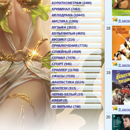
КОРОТКОМЕТРАЖ (2480)
КРИМИНАЛ (7461)
МЕЛОДРАМА (10443)
В закла
МИСТИКА (1369)
МУЗЫКА (3632)
18.
МУЛЬТФИЛЬМ (4825)
МЮЗИКЛ (214)
ПРИКЛЮЧЕНИЯ (7726)
СЕМЕЙНЫЙ (4509)
СЕРИАЛ (7478)
СПОРТ (946)
В закла
ТРИЛЛЕР (11769)
19.
УЖАСЫ (7030)
ФАНТАСТИКА (5124)
ФЭНТЕЗИ (913)
ЧЕРНО-БЕЛЫЙ (19)
ЮМОР (9)
3D ФИЛЬМЫ (746)
В закла
20.