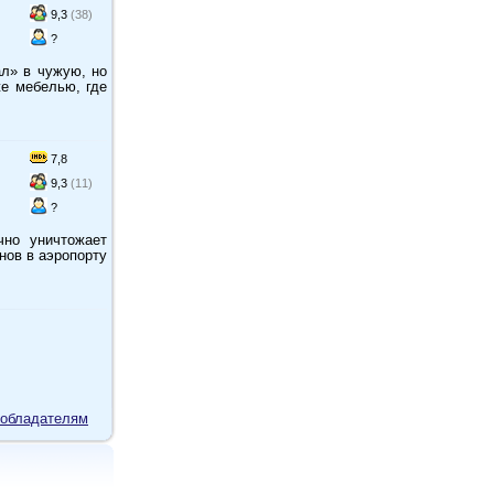
9,3
(38)
?
л» в чужую, но
же мебелью, где
7,8
9,3
(11)
?
но уничтожает
нов в аэропорту
обладателям