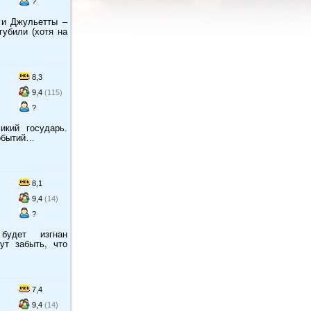
?
 и Джульетты –
губили (хотя на
8,3
9,4
(115)
?
икий государь.
событий…
8,1
9,4
(14)
?
будет изгнан
ут забыть, что
7,4
9,4
(14)