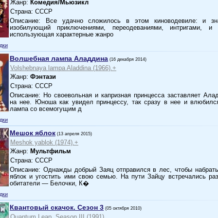
Жанр:
Комедия/Мьюзикл
Страна: СССР
Описание: Все удачно сложилось в этом киноводевиле: и зн
изобилующий приключениями, переодеваниями, интригами, и з
использующая характерные жанро
дки
Волшебная лампа Аладдина
(16 декабря 2014)
Volshebnaya lampa Aladdina (1966).+
Жанр:
Фэнтази
Страна: СССР
Описание: Но своевольная и капризная принцесса заставляет Ала
на нее. Юноша как увидел принцессу, так сразу в нее и влюбилс
лампа со всемогущим д
дки
Мешок яблок
(13 апреля 2015)
Meshok yablok (1974).+
Жанр:
Мультфильм
Страна: СССР
Описание: Однажды добрый Заяц отправился в лес, чтобы набрат
яблок и угостить ими свою семью. На пути Зайцу встречались ра
обитатели — Белочки, К�
дки
Квантовый скачок. Сезон 3
(05 октября 2010)
Quantum Leap. Season III (1991).