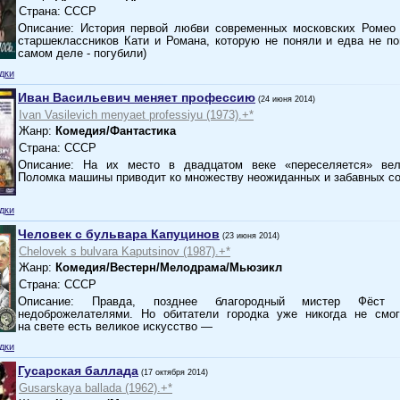
Страна: СССР
Описание: История первой любви современных московских Ромео
старшеклассников Кати и Романа, которую не поняли и едва не по
самом деле - погубили)
дки
Иван Васильевич меняет профессию
(24 июня 2014)
Ivan Vasilevich menyaet professiyu (1973).+*
Жанр:
Комедия/Фантастика
Страна: СССР
Описание: На их место в двадцатом веке «переселяется» вел
Поломка машины приводит ко множеству неожиданных и забавных 
дки
Человек с бульвара Капуцинов
(23 июня 2014)
Chelovek s bulvara Kaputsinov (1987).+*
Жанр:
Комедия/Вестерн/Мелодрама/Мьюзикл
Страна: СССР
Описание: Правда, позднее благородный мистер Фёст 
недоброжелателями. Но обитатели городка уже никогда не смог
на свете есть великое искусство —
дки
Гусарская баллада
(17 октября 2014)
Gusarskaya ballada (1962).+*