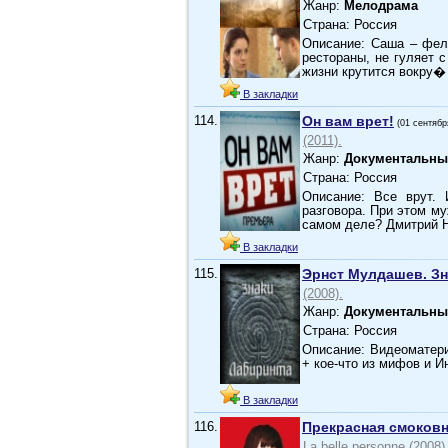
Жанр:
Мелодрама
Страна: Россия
Описание: Саша – фел
рестораны, не гуляет 
жизни крутится вокру�
В закладки
114.
Он вам врет!
(01 сентябр
(2011).
Жанр:
Документальны
Страна: Россия
Описание: Все врут.
разговора. При этом му
самом деле? Дмитрий 
В закладки
115.
Эрнст Мулдашев. Зн
(2008).
Жанр:
Документальны
Страна: Россия
Описание: Видеоматери
+ кое-что из мифов и И
В закладки
116.
Прекрасная смоков
La belle personne (2008)