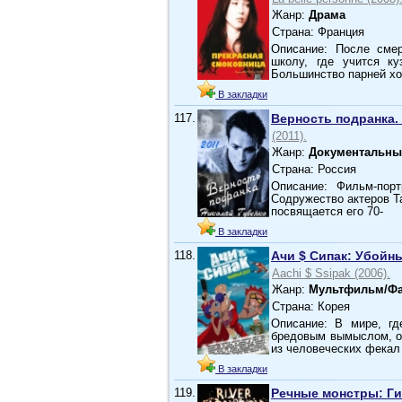
Жанр:
Драма
Страна: Франция
Описание: После сме
школу, где учится к
Большинство парней хо
В закладки
117.
Верность подранка.
(2011).
Жанр:
Документальны
Страна: Россия
Описание: Фильм-порт
Содружество актеров Т
посвящается его 70-
В закладки
118.
Ачи $ Сипак: Убойн
Aachi $ Ssipak (2006).
Жанр:
Мультфильм/Фа
Страна: Корея
Описание: В мире, г
бредовым вымыслом, ог
из человеческих фекал
В закладки
119.
Речные монстры: Ги