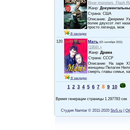
River monsters. Flash Ri
Жанр:
Документальны
Страна: США
Описание: Джереми Уэ
более двухсот лет наз
просто легенда, мож
В закладки
120.
Мать
(03 сентября 2011)
(1956).+
Жанр:
Драма
Страна: СССР
Описание: На заре X
женщины Пелагеи Нило
смерть главы семьи, к
В закладки
8
1
2
3
4
5
6
7
9
10
Время генерации страницы 1.297783 сек
Cтудия Namtar © 2011-2020
5tv5.ru
|
Об