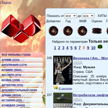
|
Выход
Показать от
до
ХИТЫ 
Добавлен
Год
IMdB
Оценки
Г
Только х
Найдено по параметрам
8
1
2
3
4
5
6
7
9
10
ВСЕ ФИЛЬМЫ (74245)
106.
Beyonces I Am... Wor
АНИМЕ (2115)
(2010).
БИОГРАФИЯ (1774)
Жанр:
Музыка
БОЕВИК (9562)
Страна: США
ВЕСТЕРН (973)
Описание: 25 ноября
минутный фильм Beyon
ВОЙНА (2458)
съемки, подготовка к к
ДЕТЕКТИВ (533)
В закладки
ДОКУМЕНТАЛЬНЫЙ (5530)
107.
Истребители люфтв
ДРАМА (28316)
(2011).
ИСТОРИЯ (270)
Жанр:
Документальн
КОМЕДИЯ (18432)