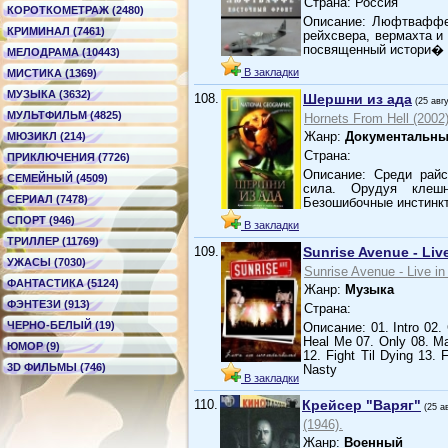
Страна: Россия
КОРОТКОМЕТРАЖ (2480)
Описание: Люфтваффе 
КРИМИНАЛ (7461)
рейхсвера, вермахта 
посвященный истори�
МЕЛОДРАМА (10443)
В закладки
МИСТИКА (1369)
МУЗЫКА (3632)
108.
Шершни из ада
(25 авг
МУЛЬТФИЛЬМ (4825)
Hornets From Hell (2002)
Жанр:
Документальн
МЮЗИКЛ (214)
Страна:
ПРИКЛЮЧЕНИЯ (7726)
Описание: Среди райс
СЕМЕЙНЫЙ (4509)
сила. Орудуя клеш
СЕРИАЛ (7478)
Безошибочные инстинк
СПОРТ (946)
В закладки
ТРИЛЛЕР (11769)
109.
Sunrise Avenue - Liv
УЖАСЫ (7030)
Sunrise Avenue - Live in
ФАНТАСТИКА (5124)
Жанр:
Музыка
ФЭНТЕЗИ (913)
Страна:
ЧЕРНО-БЕЛЫЙ (19)
Описание: 01. Intro 02
Heal Me 07. Only 08. Ma
ЮМОР (9)
12. Fight Til Dying 13.
3D ФИЛЬМЫ (746)
Nasty
В закладки
110.
Крейсер "Варяг"
(25 а
(1946).
Жанр:
Военный