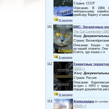
Страна: СССР
Описание: В 1904 г
нейтральному корейс
крейсеру Варягу и кано
В закладки
111.
BBC: Загадочные к
The Cat Connection (200
Жанр:
Документальны
Страна: Великобритани
Описание: Кошки - п
на нашей планете. Они 
Египта, где кошка с н
В закладки
112.
Секретные территор
(2011).+
Жанр:
Документальны
Страна: Россия
Описание: Королевск
встреч с НЛО с тридц
порция документов рас
В закладки
113.
Александра
(01 сентября 
(2010).+*