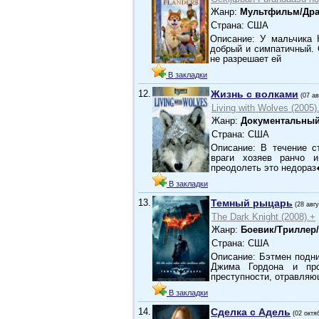
Жанр:
Мультфильм/Др
Страна: США
Описание: У мальчика 
добрый и симпатичный. 
не разрешает ей
В закладки
12.
Жизнь с волками
(07 ав
Living with Wolves (2005)
Жанр:
Документальны
Страна: США
Описание: В течение с
враги хозяев ранчо 
преодолеть это недора
В закладки
13.
Темный рыцарь
(28 авг
The Dark Knight (2008).+
Жанр:
Боевик/Триллер
Страна: США
Описание: Бэтмен подни
Джима Гордона и про
преступности, отравляю
В закладки
14.
Сделка с Адель
(02 октя