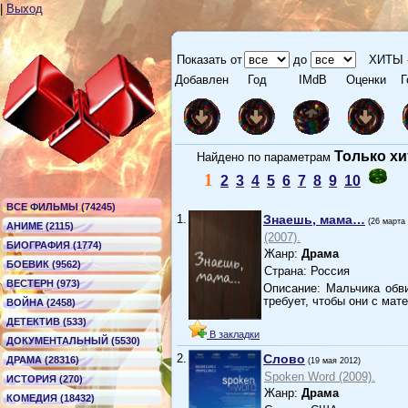
|
Выход
Показать от
до
ХИТЫ 
Добавлен
Год
IMdB
Оценки
Г
Только х
Найдено по параметрам
1
2
3
4
5
6
7
8
9
10
ВСЕ ФИЛЬМЫ (74245)
1.
Знаешь, мама…
(26 марта
АНИМЕ (2115)
(2007).
БИОГРАФИЯ (1774)
Жанр:
Драма
БОЕВИК (9562)
Страна: Россия
ВЕСТЕРН (973)
Описание: Мальчика обви
требует, чтобы они с ма
ВОЙНА (2458)
ДЕТЕКТИВ (533)
В закладки
ДОКУМЕНТАЛЬНЫЙ (5530)
2.
Слово
ДРАМА (28316)
(19 мая 2012)
Spoken Word (2009).
ИСТОРИЯ (270)
Жанр:
Драма
КОМЕДИЯ (18432)