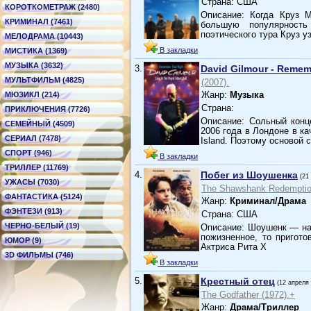
Страна: США
КОРОТКОМЕТРАЖ (2480)
Описание: Когда Круз М
КРИМИНАЛ (7461)
большую популярност
поэтического тура Круз у
МЕЛОДРАМА (10443)
В закладки
МИСТИКА (1369)
МУЗЫКА (3632)
3.
David Gilmour - Remem
МУЛЬТФИЛЬМ (4825)
(2007).
Жанр:
Музыка
МЮЗИКЛ (214)
Страна:
ПРИКЛЮЧЕНИЯ (7726)
Описание: Сольный конце
СЕМЕЙНЫЙ (4509)
2006 года в Лондоне в ка
СЕРИАЛ (7478)
Island. Поэтому основой 
СПОРТ (946)
В закладки
ТРИЛЛЕР (11769)
4.
Побег из Шоушенка
(21
УЖАСЫ (7030)
The Shawshank Redemptio
ФАНТАСТИКА (5124)
Жанр:
Криминал/Драма
ФЭНТЕЗИ (913)
Страна: США
ЧЕРНО-БЕЛЫЙ (19)
Описание: Шоушенк — наз
пожизненное, то пригот
ЮМОР (9)
Актриса Рита Х
3D ФИЛЬМЫ (746)
В закладки
5.
Крестный отец
(12 апреля
The Godfather (1972).+
Жанр:
Драма/Триллер