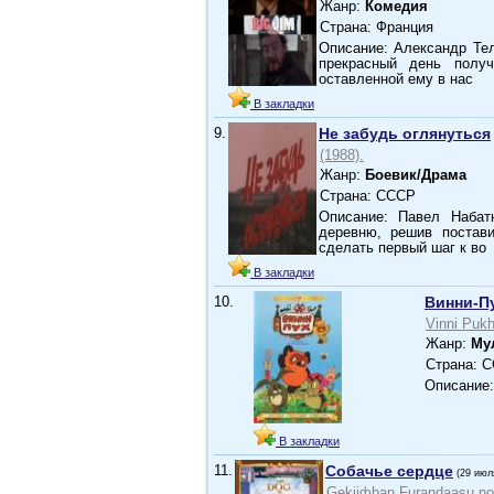
Жанр:
Комедия
Страна: Франция
Описание: Александр Тел
прекрасный день получ
оставленной ему в нас
В закладки
9.
Не забудь оглянуться
(1988).
Жанр:
Боевик/Драма
Страна: СССР
Описание: Павел Набат
деревню, решив постав
сделать первый шаг к во
В закладки
10.
Винни-П
Vinni Pukh
Жанр:
Му
Страна: 
Описание:
В закладки
11.
Собачье сердце
(29 июл
Gekijфban Furandaasu no 