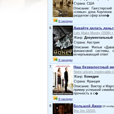
Страна: США
Описание: Гангстерский
«семье» дона Корлеоне.
разделом сфер влия�
В закладки
6.
Давайте делать деньг
Lets Make Money (2008).+
Жанр:
Документальный
Страна: Австрия
Описание: Фильм «Дава
финансовой системы, 
исчерпывающий ответ
В закладки
7.
Наш безжалостный м
Notre univers impitoyable (
Жанр:
Комедия
Страна: Франция
Описание: Виктор и Марг
пример успешной семейно
прочность в с�
В закладки
8.
Большой Джим
(20 октябр
Big Jim (2010).