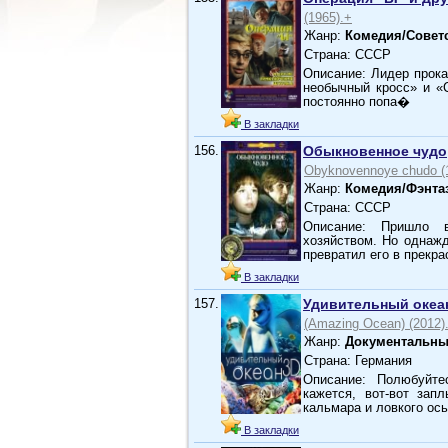
(1965).+
Жанр:
Комедия/Совет
Страна: СССР
Описание: Лидер прок
необычный кросс» и «
постоянно попа�
В закладки
156.
Обыкновенное чудо
Obyknovennoye chudo (
Жанр:
Комедия/Фэнта
Страна: СССР
Описание: Пришло 
хозяйством. Но однажд
превратил его в прекр
В закладки
157.
Удивительный океа
(Amazing Ocean) (2012)
Жанр:
Документальны
Страна: Германия
Описание: Полюбуйте
кажется, вот-вот зап
кальмара и ловкого ос
В закладки