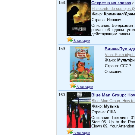
158.
Секрет в их глазах
(1
El secreto de sus ojos (
Жанр:
Криминал/Драм
Страна: Испания
Описание: Бенджамин 
роман об одном угол
действующим лицом…
В закладки
159.
Винни-Пух иде
Vinni Pukh idyot 
Жанр:
Мультфи
Страна: СССР
Описание:
В закладки
160.
Blue Man Group: How
Blue Man Group: How to 
Жанр:
Музыка
Страна: США
Описание: Треклист: 01
Start 05. Up to the Roo
Clown 09. Your Attention
В закладки