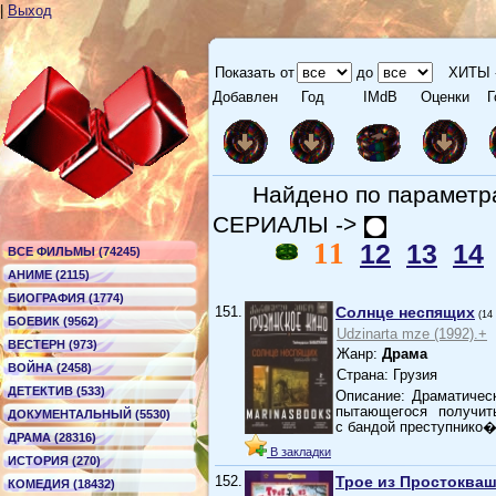
|
Выход
Показать от
до
ХИТЫ 
Добавлен
Год
IMdB
Оценки
Г
Найдено по парамет
СЕРИАЛЫ ->
11
12
13
14
ВСЕ ФИЛЬМЫ (74245)
АНИМЕ (2115)
БИОГРАФИЯ (1774)
151.
Солнце неспящих
(14
БОЕВИК (9562)
Udzinarta mze (1992).+
ВЕСТЕРН (973)
Жанр:
Драма
ВОЙНА (2458)
Страна: Грузия
ДЕТЕКТИВ (533)
Описание: Драматичес
пытающегося получит
ДОКУМЕНТАЛЬНЫЙ (5530)
с бандой преступнико
ДРАМА (28316)
В закладки
ИСТОРИЯ (270)
152.
Трое из Простоква
КОМЕДИЯ (18432)