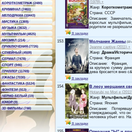
(1978).+
КОРОТКОМЕТРАЖ (2480)
Жанр:
Короткометра
КРИМИНАЛ (7461)
Страна: СССР
МЕЛОДРАМА (10443)
Описание: Замечател
МИСТИКА (1369)
взрослых мультфильм,
родители не разрешал
МУЗЫКА (3632)
В закладки
МУЛЬТФИЛЬМ (4825)
МЮЗИКЛ (214)
153.
Молчание Жанны
(10
ПРИКЛЮЧЕНИЯ (7726)
Jeanne captive (2011).+
Жанр:
Драма/Историч
СЕМЕЙНЫЙ (4509)
Страна: Франция
СЕРИАЛ (7478)
Описание: Франция,
СПОРТ (946)
за крупную сумму дене
ТРИЛЛЕР (11769)
дева бросается вниз с
УЖАСЫ (7030)
В закладки
ФАНТАСТИКА (5124)
154.
В лесу мерцания св
ФЭНТЕЗИ (913)
Hotarubi no Mori e (2011)
ЧЕРНО-БЕЛЫЙ (19)
Жанр:
Мультфильм/Д
ЮМОР (9)
Страна: Япония
3D ФИЛЬМЫ (746)
Описание: Потерявш
утверждающий, что он 
человека убъет его. Н
В закладки
155.
Операция "Ы" и др