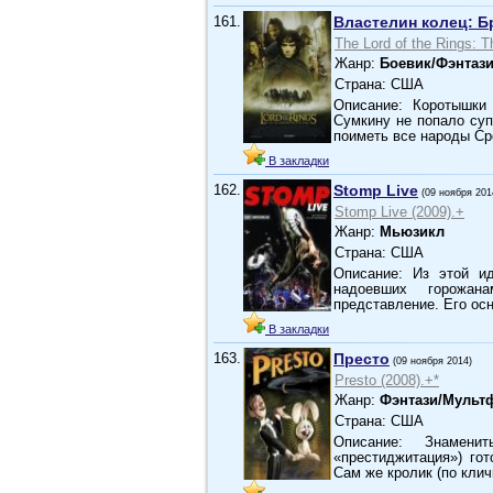
161.
Властелин колец: Б
The Lord of the Rings: T
Жанр:
Боевик/Фэнтаз
Страна: США
Описание: Коротышки
Сумкину не попало су
поиметь все народы С
В закладки
162.
Stomp Live
(09 ноября 201
Stomp Live (2009).+
Жанр:
Мьюзикл
Страна: США
Описание: Из этой и
надоевших горожан
представление. Его о
В закладки
163.
Престо
(09 ноября 2014)
Presto (2008).+*
Жанр:
Фэнтази/Мульт
Страна: США
Описание: Знамени
«престиджитация») го
Сам же кролик (по кли