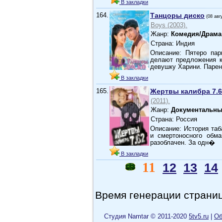
В закладки
164.
Танцоры диско
(08 авг
Boys (2003).
Жанр:
Комедия/Драма
Страна: Индия
Описание: Пятеро пар
делают предложения к
девушку Харини. Парен
В закладки
165.
Жертвы калибра 7.6
(2011).
Жанр:
Документальн
Страна: Россия
Описание: История таб
и смертоносного обм
разоблачен. За одн�
В закладки
11
12
13
14
Время генерации страниц
Cтудия Namtar © 2011-2020
5tv5.ru
|
Об