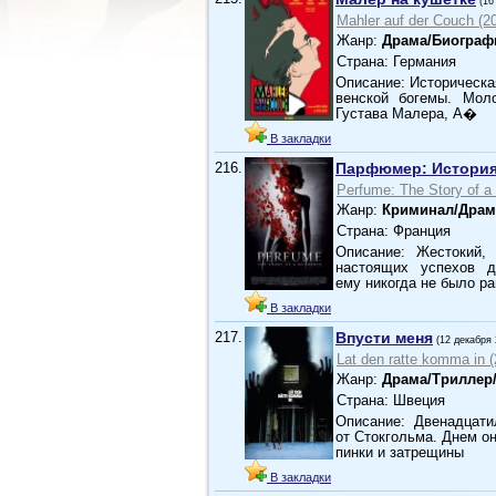
(16
Mahler auf der Couch (2
Жанр:
Драма/Биограф
Страна: Германия
Описание: Историческа
венской богемы. Мол
Густава Малера, А�
В закладки
216.
Парфюмер: История
Perfume: The Story of a
Жанр:
Криминал/Драм
Страна: Франция
Описание: Жестокий,
настоящих успехов 
ему никогда не было ра
В закладки
217.
Впусти меня
(12 декабря 
Lat den ratte komma in (
Жанр:
Драма/Триллер
Страна: Швеция
Описание: Двенадцат
от Стокгольма. Днем о
пинки и затрещины
В закладки