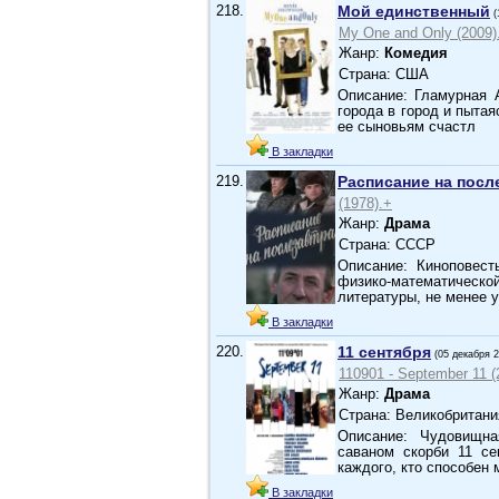
218.
Мой единственный
(
My One and Only (2009)
Жанр:
Комедия
Страна: США
Описание: Гламурная 
города в город и пытая
ее сыновьям счастл
В закладки
219.
Расписание на посл
(1978).+
Жанр:
Драма
Страна: СССР
Описание: Киноповес
физико-математичес
литературы, не менее 
В закладки
220.
11 сентября
(05 декабря 
110901 - September 11 (
Жанр:
Драма
Страна: Великобритани
Описание: Чудовищна
саваном скорби 11 се
каждого, кто способен
В закладки