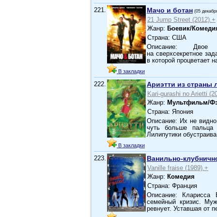
221.
Мачо и ботан
(05 декабр
21 Jump Street (2012).+
Жанр:
Боевик/Комеди
Страна: США
Описание: Двое н
на сверхсекретное зад
в которой процветает н
В закладки
222.
Ариэтти из страны 
Kari-gurashi no Arietti (2
Жанр:
Мультфильм/Фэ
Страна: Япония
Описание: Их не видно
чуть больше пальца 
Лилипутики обустраива
В закладки
223.
Ванильно-клубничн
Vanille fraise (1989).+
Жанр:
Комедия
Страна: Франция
Описание: Кларисса 
семейный кризис. Муж
ревнует. Уставшая от п