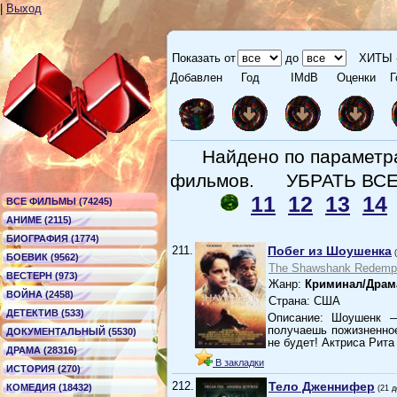
|
Выход
Показать от
до
ХИТЫ 
Добавлен
Год
IMdB
Оценки
Г
Найдено по парамет
фильмов.
УБРАТЬ ВС
11
12
13
14
ВСЕ ФИЛЬМЫ (74245)
АНИМЕ (2115)
БИОГРАФИЯ (1774)
211.
Побег из Шоушенка
БОЕВИК (9562)
The Shawshank Redempt
ВЕСТЕРН (973)
Жанр:
Криминал/Драм
ВОЙНА (2458)
Страна: США
ДЕТЕКТИВ (533)
Описание: Шоушенк —
получаешь пожизненное
ДОКУМЕНТАЛЬНЫЙ (5530)
не будет! Актриса Рита
ДРАМА (28316)
В закладки
ИСТОРИЯ (270)
212.
Тело Дженнифер
КОМЕДИЯ (18432)
(21 