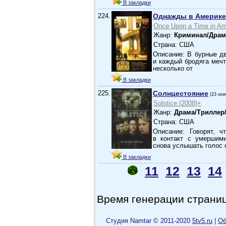
В закладки
224.
Однажды в Америке
Once Upon a Time in Am
Жанр:
Криминал/Драм
Страна: США
Описание: В бурные д
и каждый бродяга меч
несколько от
В закладки
225.
Солнцестояние
(23 ноя
Solstice (2008)+
Жанр:
Драма/Триллер
Страна: США
Описание: Говорят, 
в контакт с умершими
снова услышать голос
В закладки
11
12
13
14
Время генерации страниц
Cтудия Namtar © 2011-2020
5tv5.ru
|
Об