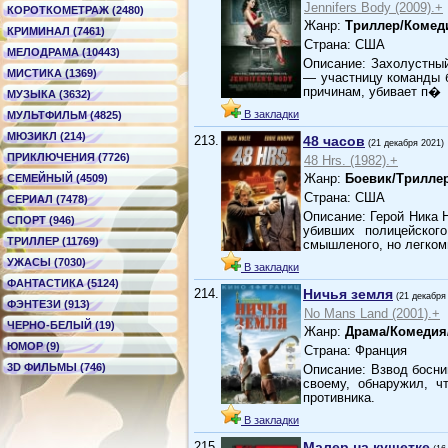
Jennifers Body (2009).+
КОРОТКОМЕТРАЖ (2480)
Жанр:
Триллер/Комед
КРИМИНАЛ (7461)
Страна: США
МЕЛОДРАМА (10443)
Описание: Захолустный
МИСТИКА (1369)
— участницу команды 
причинам, убивает п�
МУЗЫКА (3632)
В закладки
МУЛЬТФИЛЬМ (4825)
МЮЗИКЛ (214)
213.
48 часов
(21 декабря 2021)
ПРИКЛЮЧЕНИЯ (7726)
48 Hrs. (1982).+
Жанр:
Боевик/Трилле
СЕМЕЙНЫЙ (4509)
Страна: США
СЕРИАЛ (7478)
Описание: Герой Ника
СПОРТ (946)
убивших полицейског
ТРИЛЛЕР (11769)
смышленого, но легко
УЖАСЫ (7030)
В закладки
ФАНТАСТИКА (5124)
214.
Ничья земля
(21 декабря
ФЭНТЕЗИ (913)
No Mans Land (2001).+
ЧЕРНО-БЕЛЫЙ (19)
Жанр:
Драма/Комедия
ЮМОР (9)
Страна: Франция
3D ФИЛЬМЫ (746)
Описание: Взвод босни
своему, обнаружил, ч
противника.
В закладки
215.
Малер на кушетке