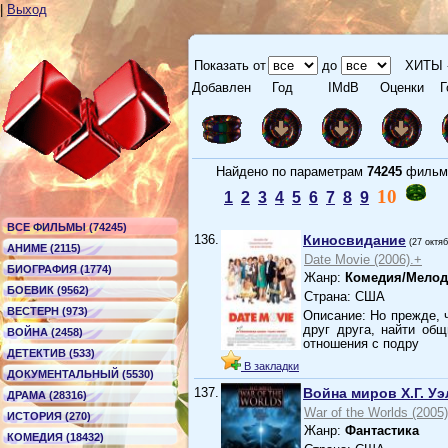
|
Выход
Показать от
до
ХИТЫ 
Добавлен
Год
IMdB
Оценки
Г
Найдено по параметрам
74245
филь
10
1
2
3
4
5
6
7
8
9
ВСЕ ФИЛЬМЫ (74245)
136.
Киносвидание
(27 октя
АНИМЕ (2115)
Date Movie (2006).+
БИОГРАФИЯ (1774)
Жанр:
Комедия/Мело
БОЕВИК (9562)
Страна: США
ВЕСТЕРН (973)
Описание: Но прежде, 
друг друга, найти об
ВОЙНА (2458)
отношения с подру
ДЕТЕКТИВ (533)
В закладки
ДОКУМЕНТАЛЬНЫЙ (5530)
137.
Война миров Х.Г. У
ДРАМА (28316)
War of the Worlds (2005
ИСТОРИЯ (270)
Жанр:
Фантастика
КОМЕДИЯ (18432)