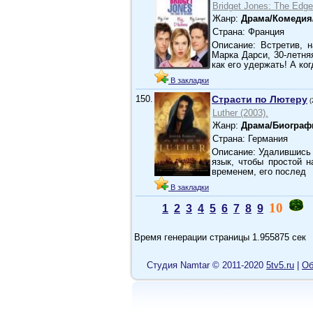
Bridget Jones: The Edge
Жанр:
Драма/Комедия
Страна: Франция
Описание: Встретив, 
Марка Дарси, 30-летн
как его удержать! А ког
В закладки
150.
Страсти по Лютеру
(
Luther (2003).
Жанр:
Драма/Биограф
Страна: Германия
Описание: Удалившись 
язык, чтобы простой 
временем, его послед
В закладки
10
1
2
3
4
5
6
7
8
9
Время генерации страницы 1.955875 сек
Cтудия Namtar © 2011-2020
5tv5.ru
|
Об