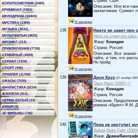
Страна: США
КОРОТКОМЕТРАЖ (2480)
Описание: Или все-так
КРИМИНАЛ (7461)
захватчикам. Сумеют л
МЕЛОДРАМА (10443)
В закладки
МИСТИКА (1369)
МУЗЫКА (3632)
138.
Никто не знает про 
МУЛЬТФИЛЬМ (4825)
Nikto ne znaet pro seks 
Жанр:
Комедия
МЮЗИКЛ (214)
Страна: Россия
ПРИКЛЮЧЕНИЯ (7726)
Описание: Все знания 
СЕМЕЙНЫЙ (4509)
тайге, и тем, что рас
СЕРИАЛ (7478)
Но пройд
СПОРТ (946)
В закладки
ТРИЛЛЕР (11769)
139.
Даун Хаус
(27 октября 2007
УЖАСЫ (7030)
Daun Haus (2000).+*
ФАНТАСТИКА (5124)
Жанр:
Комедия
ФЭНТЕЗИ (913)
Страна: Россия
ЧЕРНО-БЕЛЫЙ (19)
Описание: Продолжение
романа «Идиот» Ф.М. Д
ЮМОР (9)
3D ФИЛЬМЫ (746)
В закладки
140.
Пока не наступит но
Before Night Falls (2000
Жанр:
Драма/Биограф