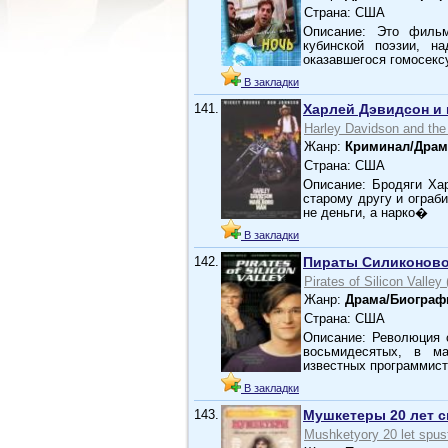
Страна: США
Описание: Это филь
кубинской поэзии, н
оказавшегося гомосек
В закладки
141.
Харлей Дэвидсон и
Harley Davidson and the
Жанр:
Криминал/Драм
Страна: США
Описание: Бродяги Ха
старому другу и ограб
не деньги, а нарко�
В закладки
142.
Пираты Силиконов
Pirates of Silicon Valley
Жанр:
Драма/Биограф
Страна: США
Описание: Революция 
восьмидесятых, в м
известных программист
В закладки
143.
Мушкетеры 20 лет с
Mushketyory 20 let spus