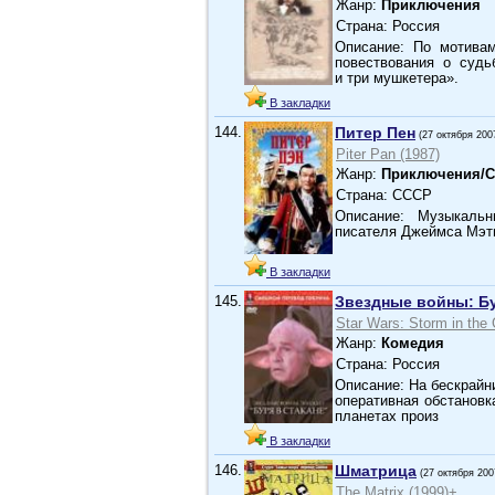
Жанр:
Приключения
Страна: Россия
Описание: По мотива
повествования о суд
и три мушкетера».
В закладки
144.
Питер Пен
(27 октября 200
Piter Pan (1987)
Жанр:
Приключения/С
Страна: СССР
Описание: Музыкальн
писателя Джеймса Мэть
В закладки
145.
Звездные войны: Бу
Star Wars: Storm in the 
Жанр:
Комедия
Страна: Россия
Описание: На бескрайн
оперативная обстановк
планетах произ
В закладки
146.
Шматрица
(27 октября 200
The Matrix (1999)+