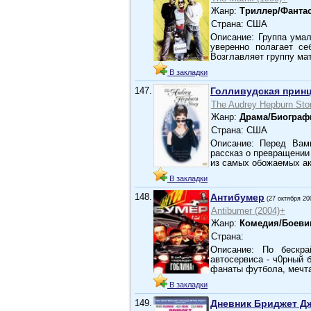
Жанр:
Триллер/Фантас
Страна: США
Описание: Группа ума
уверенно полагает се
Возглавляет группу ма
В закладки
147.
Голливудская принц
The Audrey Hepburn Stor
Жанр:
Драма/Биограф
Страна: США
Описание: Перед Вам
рассказ о превращении
из самых обожаемых а
В закладки
148.
Антибумер
(27 октября 20
Antibumer (2004)+
Жанр:
Комедия/Боеви
Страна:
Описание: По бескра
автосервиса - ч0рный 
фанаты футбола, мечт
В закладки
149.
Дневник Бриджет Дж