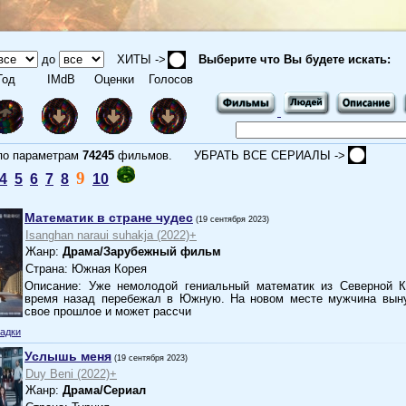
до
ХИТЫ ->
Выберите что Вы будете искать:
од
IMdB
Оценки
Голосов
 параметрам
74245
фильмов.
УБРАТЬ ВСЕ СЕРИАЛЫ ->
9
4
5
6
7
8
10
Математик в стране чудес
(19 сентября 2023)
Isanghan naraui suhakja (2022)+
Жанр:
Драма/Зарубежный фильм
Страна: Южная Корея
Описание: Уже немолодой гениальный математик из Северной К
время назад перебежал в Южную. На новом месте мужчина вын
свое прошлое и может рассчи
адки
Услышь меня
(19 сентября 2023)
Duy Beni (2022)+
Жанр:
Драма/Сериал