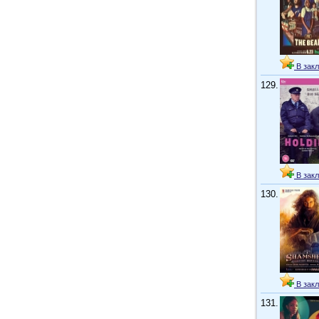
В закл
129.
В закл
130.
В закл
131.