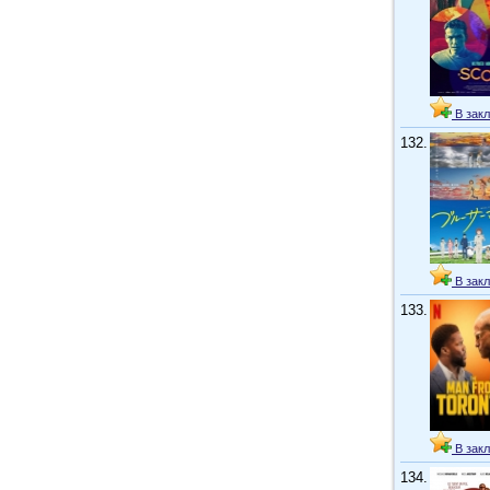
В закл
132.
В закл
133.
В закл
134.