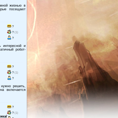
омной жизнью в
орые посещают
?
?
(1)
?
ь интересной и
атичный робот-
?
?
(1)
?
 нужно решить,
на включается
?
?
(1)
ика/