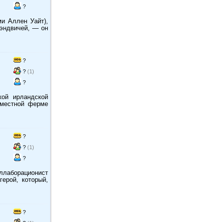
?
и Аллен Уайт),
сэндвичей, — он
?
?
(1)
?
кой ирландской
 местной ферме
?
?
(1)
?
оллаборационист
герой, который,
?