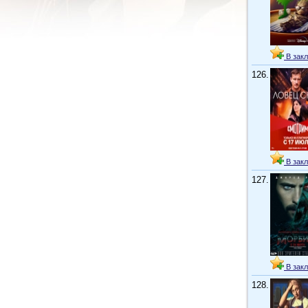
В закл
126.
В закл
127.
В закл
128.