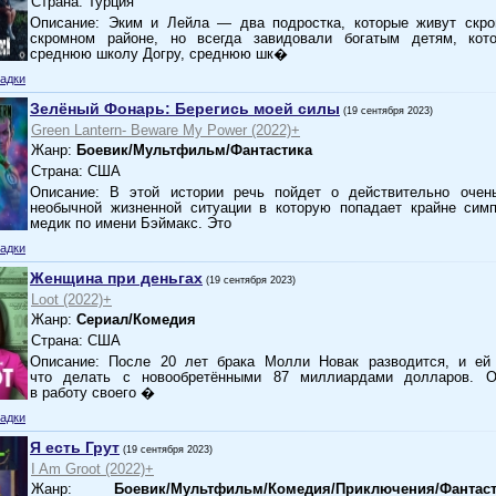
Страна: Турция
Описание: Эким и Лейла — два подростка, которые живут скр
скромном районе, но всегда завидовали богатым детям, кот
среднюю школу Догру, среднюю шк�
адки
Зелёный Фонарь: Берегись моей силы
(19 сентября 2023)
Green Lantern- Beware My Power (2022)+
Жанр:
Боевик/Мультфильм/Фантастика
Страна: США
Описание: В этой истории речь пойдет о действительно очен
необычной жизненной ситуации в которую попадает крайне симп
медик по имени Бэймакс. Это
адки
Женщина при деньгах
(19 сентября 2023)
Loot (2022)+
Жанр:
Сериал/Комедия
Страна: США
Описание: После 20 лет брака Молли Новак разводится, и ей
что делать с новообретёнными 87 миллиардами долларов. О
в работу своего �
адки
Я есть Грут
(19 сентября 2023)
I Am Groot (2022)+
Жанр:
Боевик/Мультфильм/Комедия/Приключения/Фантаст