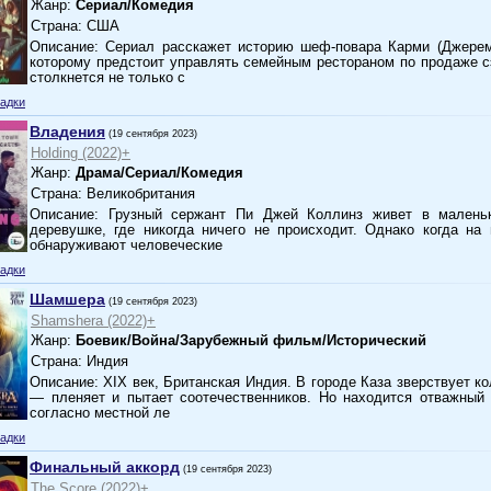
Жанр:
Сериал/Комедия
Страна: США
Описание: Сериал расскажет историю шеф-повара Карми (Джерем
которому предстоит управлять семейным рестораном по продаже 
столкнется не только с
адки
Владения
(19 сентября 2023)
Holding (2022)+
Жанр:
Драма/Сериал/Комедия
Страна: Великобритания
Описание: Грузный сержант Пи Джей Коллинз живет в малень
деревушке, где никогда ничего не происходит. Однако когда на
обнаруживают человеческие
адки
Шамшера
(19 сентября 2023)
Shamshera (2022)+
Жанр:
Боевик/Война/Зарубежный фильм/Исторический
Страна: Индия
Описание: XIX век, Британская Индия. В городе Каза зверствует к
— пленяет и пытает соотечественников. Но находится отважный 
согласно местной ле
адки
Финальный аккорд
(19 сентября 2023)
The Score (2022)+