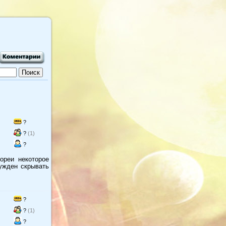
?
?
(1)
?
ореи некоторое
ужден скрывать
?
?
(1)
?