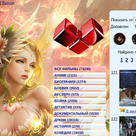
|
Выход
Показать от
Добавлен
Г
Найдено по
1
2
3
ВСЕ ФИЛЬМЫ (74245)
121.
АНИМЕ (2115)
БИОГРАФИЯ (1774)
БОЕВИК (9562)
ВЕСТЕРН (973)
ВОЙНА (2458)
ДЕТЕКТИВ (533)
В закл
ДОКУМЕНТАЛЬНЫЙ (5530)
122.
ДРАМА (28316)
ИСТОРИЯ (270)
КОМЕДИЯ (18432)