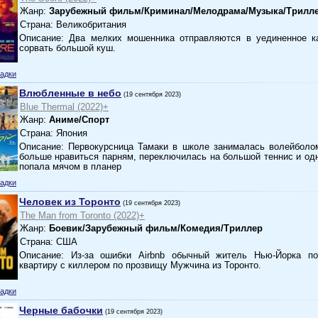
Жанр:
Зарубежный фильм/Криминал/Мелодрама/Музыка/Трилл
Страна: Великобритания
Описание: Два мелких мошенника отправляются в уединенное 
сорвать большой куш.
адки
Влюбленные в небо
(19 сентября 2023)
Blue Thermal (2022)+
Жанр:
Аниме/Спорт
Страна: Япония
Описание: Первокурсница Тамаки в школе занималась волейболом
больше нравиться парням, переключилась на большой теннис и о
попала мячом в планер
адки
Человек из Торонто
(19 сентября 2023)
The Man from Toronto (2022)+
Жанр:
Боевик/Зарубежный фильм/Комедия/Триллер
Страна: США
Описание: Из-за ошибки Airbnb обычный житель Нью-Йорка п
квартиру с киллером по прозвищу Мужчина из Торонто.
адки
Черные бабочки
(19 сентября 2023)