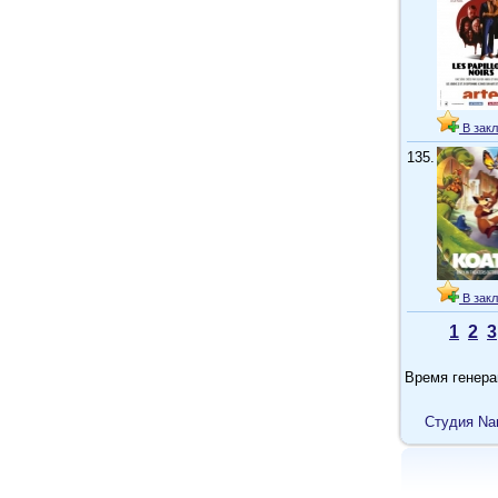
В закл
135.
В закл
1
2
3
Время генера
Cтудия Na