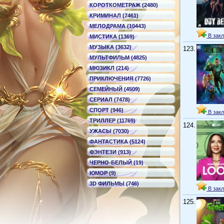
КОРОТКОМЕТРАЖ (2480)
КРИМИНАЛ (7461)
МЕЛОДРАМА (10443)
В закл
МИСТИКА (1369)
МУЗЫКА (3632)
123.
МУЛЬТФИЛЬМ (4825)
МЮЗИКЛ (214)
ПРИКЛЮЧЕНИЯ (7726)
СЕМЕЙНЫЙ (4509)
СЕРИАЛ (7478)
СПОРТ (946)
В закл
ТРИЛЛЕР (11769)
124.
УЖАСЫ (7030)
ФАНТАСТИКА (5124)
ФЭНТЕЗИ (913)
ЧЕРНО-БЕЛЫЙ (19)
ЮМОР (9)
3D ФИЛЬМЫ (746)
В закл
125.