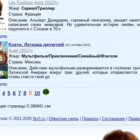
Les Papillons Noirs (2022)+
Жанр:
Сериал/Триллер
Страна: Франция
Описание: Альберт Дезидерио, скромный пенсионер, решает наня
написания своих мемуаров. Но удивительная история любви, к
поделился с Соланж в 70-х
адки
Коати. Легенда джунглей
(19 сентября 2023)
Koati (2022)+
Жанр:
Мультфильм/Приключения/Семейный/Фэнтези
Страна: Мексика
Описание: Действие мультфильма разворачивается в глубоком тро
Латинской Америке вокруг трех друзей, которые отправляются 
чтобы спасти свой до
адки
9
4
5
6
7
8
10
ции страницы 0.186941 сек
mtar © 2011-2020
5tv5.ru
|
Обратная связь
|
Правила
|
Cоглашение
|
Право