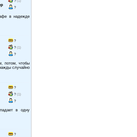
?
(1)
ер
?
кафе в надежде
?
?
(1)
?
, потом, чтобы
днажды случайно
?
?
(1)
?
опадает в одну
?