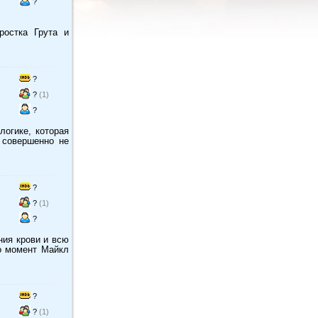
?
ростка Грута и
?
?
(1)
?
логике, которая
 совершенно не
?
?
(1)
?
ния крови и всю
то момент Майкл
?
?
(1)