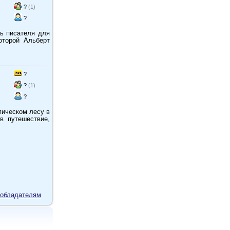
?
(1)
?
ть писателя для
оторой Альберт
?
?
(1)
?
пическом лесу в
в путешествие,
обладателям