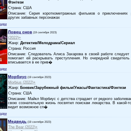
Фэнтези
Страна: США
Описание: Серия короткометражных фильмов о приключениях 
других забавных персонажах
адки
Ловец снов
(19 сентября 2023)
(2022)+
Жанр:
Детектив/Мелодрама/Сериал
Страна: Россия
Описание: Следователь Алиса Захарова в своей работе следует 
помогает ей раскрывать преступления. Но очередной свидетель
вписывается в ее прив�
адки
Морбиус
(19 сентября 2023)
Morbius (2022)+
Жанр:
Боевик/Зарубежный фильм/Ужасы/Фантастика/Фэнтези
Страна: США
Описание: Майкл Морбиус с детства страдает от редкого заболева
свою сознательную жизнь посвятил поискам лекарства. В какой-
видит возможное сп�
адки
Медведь
(19 сентября 2023)
The Bear (2022)+