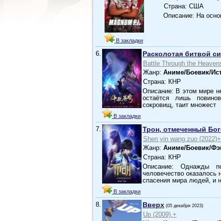
Страна: США
Описание: На осно
В закладки
6.
Расколотая битвой си
Battle Through the Heaven
Жанр:
Аниме/Боевик/Ис
Страна: КНР
Описание: В этом мире н
остаётся лишь повинов
сокровищ, таит множест
В закладки
7.
Трон, отмеченный Бо
Shen yin wang zuo (2022)+
Жанр:
Аниме/Боевик/Фэ
Страна: КНР
Описание: Однажды по
человечество оказалось 
спасения мира людей, и 
В закладки
8.
Вверх
(05 декабря 2023)
Up (2009).+