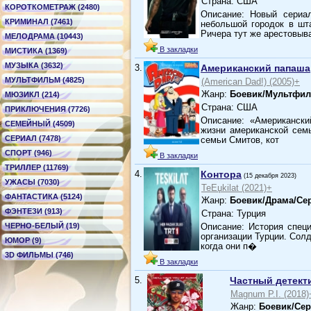
Страна: США
КОРОТКОМЕТРАЖ (2480)
Описание: Новый сериа
КРИМИНАЛ (7461)
небольшой городок в шта
Ричера тут же арестовы
МЕЛОДРАМА (10443)
В закладки
МИСТИКА (1369)
МУЗЫКА (3632)
3.
Американский папаша
МУЛЬТФИЛЬМ (4825)
(American Dad!) (2005)+
Жанр:
Боевик/Мультфил
МЮЗИКЛ (214)
Страна: США
ПРИКЛЮЧЕНИЯ (7726)
Описание: «Американски
СЕМЕЙНЫЙ (4509)
жизни американской семь
СЕРИАЛ (7478)
семьи Смитов, кот
СПОРТ (946)
В закладки
ТРИЛЛЕР (11769)
4.
Контора
(15 декабря 2023)
УЖАСЫ (7030)
TeЕџkilat (2021)+
ФАНТАСТИКА (5124)
Жанр:
Боевик/Драма/Се
ФЭНТЕЗИ (913)
Страна: Турция
ЧЕРНО-БЕЛЫЙ (19)
Описание: История спец
организации Турции. Солд
ЮМОР (9)
когда они п�
3D ФИЛЬМЫ (746)
В закладки
5.
Частный детект
Magnum P.I. (2018)
Жанр:
Боевик/Се