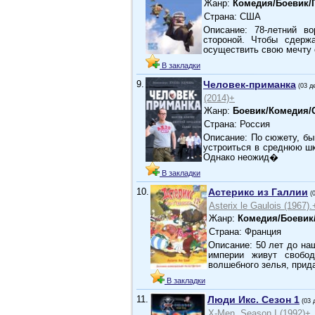
Жанр:
Комедия/Боевик
Страна: США
Описание: 78-летний в
стороной. Чтобы сдерж
осуществить свою мечту
В закладки
9.
Человек-приманка
(03 д
(2014)+
Жанр:
Боевик/Комедия/
Страна: Россия
Описание: По сюжету, бы
устроиться в среднюю шк
Однако неожид�
В закладки
10.
Астерикс из Галлии
(
Asterix le Gaulois (1967).
Жанр:
Комедия/Боеви
Страна: Франция
Описание: 50 лет до на
империи живут свобод
волшебного зелья, при
В закладки
11.
Люди Икс. Сезон 1
(03 
X-Men. Season I (1992)+