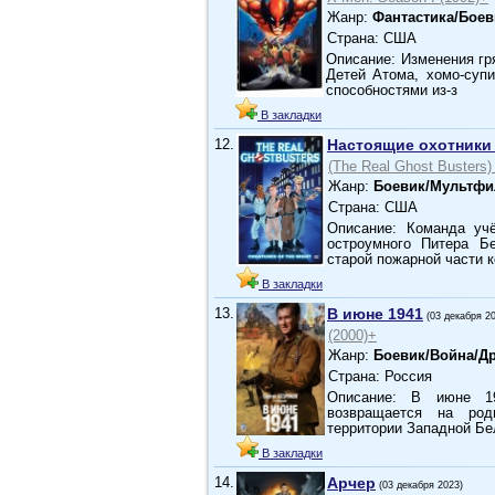
Жанр:
Фантастика/Бое
Страна: США
Описание: Изменения гр
Детей Атома, хомо-суп
способностями из-з
В закладки
12.
Настоящие охотники
(The Real Ghost Busters)
Жанр:
Боевик/Мультфи
Страна: США
Описание: Команда учё
остроумного Питера Б
старой пожарной части 
В закладки
13.
В июне 1941
(03 декабря 2
(2000)+
Жанр:
Боевик/Война/Д
Страна: Россия
Описание: В июне 19
возвращается на род
территории Западной Бе
В закладки
14.
Арчер
(03 декабря 2023)