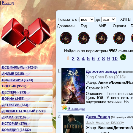
|
Выход
Показать от
до
ХИТЫ 
Добавлен
Год
IMdB
Оценки
Г
Найдено по параметрам
9562
филь
1
2
3
4
5
6
7
8
9
10
ВСЕ ФИЛЬМЫ (74245)
1.
Дорогой звёзд
(16 декабря
АНИМЕ (2115)
Xing Chen Bian (2018)+
БИОГРАФИЯ (1774)
Жанр:
Аниме/Боевик/Ис
БОЕВИК (9562)
Страна: КНР
ВЕСТЕРН (973)
Описание: Повествовани
Цинь Юй. У него есть в
ВОЙНА (2458)
внутренние техники. Но
ДЕТЕКТИВ (533)
В закладки
ДОКУМЕНТАЛЬНЫЙ (5530)
2.
Джек Ричер
ДРАМА (28316)
(16 декабря 2023
Jack Reacher (2022)+
ИСТОРИЯ (270)
Жанр:
Боевик/Детектив
КОМЕДИЯ (18432)