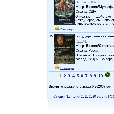
(Archer) (2009)+
Жанр:
Боевик/Мультфи
Страна: США
Описание: Действие
международном шпионско
лишь возможность для 
В закладки
15.
Государственная за
(2010)+
Жанр:
Боевик/Детекти
Страна: Россия
Описание: Государстве
последние дни. Во-перв
В закладки
1
2
3
4
5
6
7
8
9
10
Время генерации страницы 0.262037 сек
Cтудия Namtar © 2011-2020
5tv5.ru
|
Об