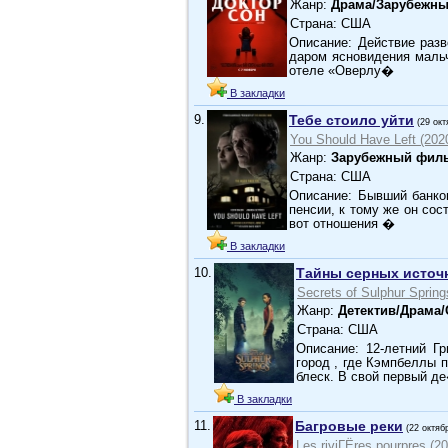
Жанр:
Драма/Зарубежны
Страна: США
Описание: Действие разв
даром ясновидения мальч
отеле «Оверлу�
В закладки
9.
Тебе стоило уйти
(29 окт
You Should Have Left (202
Жанр:
Зарубежный филь
Страна: США
Описание: Бывший банко
пенсии, к тому же он сос
вот отношения �
В закладки
10.
Тайны серных источ
Secrets of Sulphur Spring
Жанр:
Детектив/Драма
Страна: США
Описание: 12-летний Г
город , где Кэмпбеллы 
блеск. В свой первый д
В закладки
11.
Багровые реки
(22 октяб
Les riviГЁres pourpres (2