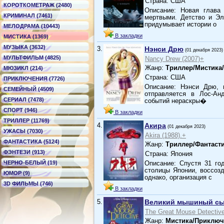
Страна: США
КОРОТКОМЕТРАЖ (2480)
Описание: Новая глава 
КРИМИНАЛ (7461)
мертвыми. Детство и Эл
придумывает истории о
МЕЛОДРАМА (10443)
В закладки
МИСТИКА (1369)
МУЗЫКА (3632)
3.
Нэнси Дрю
(01 декабря 2023)
МУЛЬТФИЛЬМ (4825)
Nancy Drew (2007)+
Жанр:
Триллер/Мистика
МЮЗИКЛ (214)
Страна: США
ПРИКЛЮЧЕНИЯ (7726)
Описание: Нэнси Дрю, 
СЕМЕЙНЫЙ (4509)
отправляется в Лос-Ан
СЕРИАЛ (7478)
событий нераскры�
СПОРТ (946)
В закладки
ТРИЛЛЕР (11769)
4.
Акира
(01 декабря 2023)
УЖАСЫ (7030)
Akira (1988).+
ФАНТАСТИКА (5124)
Жанр:
Триллер/Фантаст
ФЭНТЕЗИ (913)
Страна: Япония
ЧЕРНО-БЕЛЫЙ (19)
Описание: Спустя 31 го
столицы Японии, воссоз
ЮМОР (9)
однако, организация с
3D ФИЛЬМЫ (746)
В закладки
5.
Великий мышиный с
The Great Mouse Detective
Жанр:
Мистика/Приклю