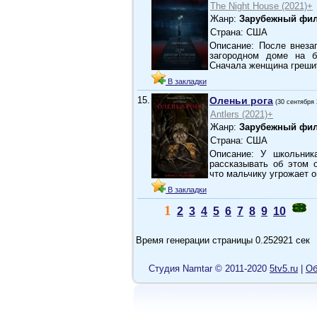
The Night House (2021)+
Жанр:
Зарубежный фил
Страна: США
Описание: После внеза
загородном доме на бе
Сначала женщина греш
В закладки
15.
Оленьи рога
(30 сентября 
Antlers (2021)+
Жанр:
Зарубежный фил
Страна: США
Описание: У школьник
рассказывать об этом 
что мальчику угрожает о
В закладки
1
2
3
4
5
6
7
8
9
10
Время генерации страницы 0.252921 сек
Cтудия Namtar © 2011-2020
5tv5.ru
|
Об