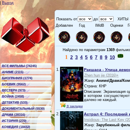
|
Выход
Показать от
до
ХИТЫ 
Добавлен
Год
IMdB
Оценки
Г
Найдено по параметрам
1369
филь
1
2
3
4
5
6
7
8
9
10
ВСЕ ФИЛЬМЫ (74245)
1.
Ракшаса - Улица демо
АНИМЕ (2115)
Zhen hun jie (2016)+
БИОГРАФИЯ (1774)
Жанр:
Аниме/Драма/Ком
БОЕВИК (9562)
Страна: КНР
ВЕСТЕРН (973)
Описание: Экранизация о
в котором сосуществуют
ВОЙНА (2458)
далеко не каждый.
ДЕТЕКТИВ (533)
В закладки
ДОКУМЕНТАЛЬНЫЙ (5530)
2.
Астрал 4: Последний 
ДРАМА (28316)
Insidious- The Last Key (2
ИСТОРИЯ (270)
Жанр:
Зарубежный филь
КОМЕДИЯ (18432)