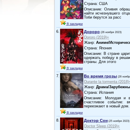
Страна: США
Описание: Оливия обращ
найти исчезнувшего отца
Тоби берутся за расс
В закладки
6.
Дороро
(26 ноября 2023)
Dororo (2019)+
Жанр:
Аниме/Историчес
Страна: Япония
Описание: В стране цари
одержать победу в решаю
страны. Для этого
В закладки
7.
Во время грозы
(26 ноябр
Durante la tormenta (2018)
Жанр:
Драма/Зарубежны
Страна: Испания
Описание: Молодая и 
счастливое событие: 
переезжают в новый дом.
В закладки
8.
Доктор Сон
(25 ноября 2023)
Doctor Sleep (2019)+