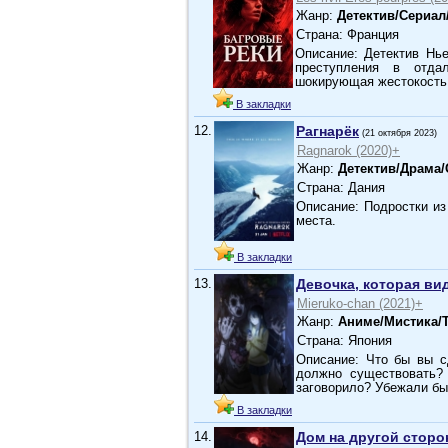
Жанр:
Детектив/Сериал
Страна: Франция
Описание: Детектив Нь
преступления в отда
шокирующая жестокость
В закладки
12.
Рагнарёк
(21 октября 2023)
Ragnarok (2020)+
Жанр:
Детектив/Драма/
Страна: Дания
Описание: Подростки из
места.
В закладки
13.
Девочка, которая ви
Mieruko-chan (2021)+
Жанр:
Аниме/Мистика/
Страна: Япония
Описание: Что бы вы с
должно существовать?
заговорило? Убежали бы
В закладки
14.
Дом на другой сторо