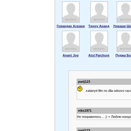
Говардан Асрани
Тинну Ананд
Урваши Ш
Anant Jog
Atul Parchure
Пуджа Бх
parij123
zatianyti film no dlia odnovo raz
niks1971
Не понравилось.... ]:-> Люблю к
parij123