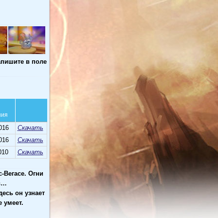
апишите в поле
ния
016
Скачать
016
Скачать
010
Скачать
с-Вегасе
. Огни
в…
есь он узнает
 умеет.