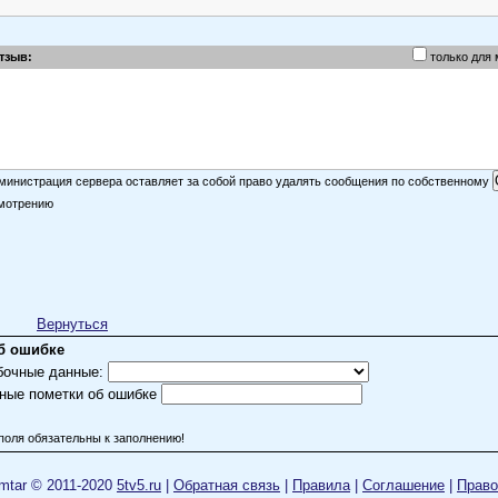
IНОЧКА
десный мультик+5
тзыв:
только для
министрация сервера оставляет за собой право удалять сообщения по собственному
мотрению
Вернуться
б ошибке
бочные данные:
ные пометки об ошибке
поля обязательны к заполнению!
mtar © 2011-2020
5tv5.ru
|
Обратная связь
|
Правила
|
Cоглашение
|
Право