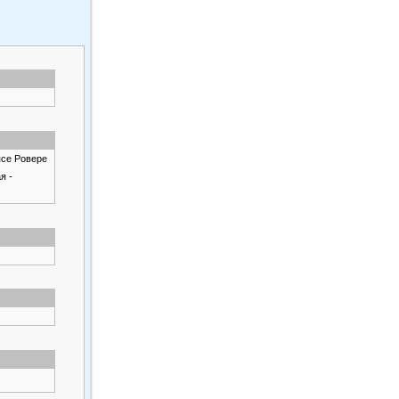
псе Ровере
я -