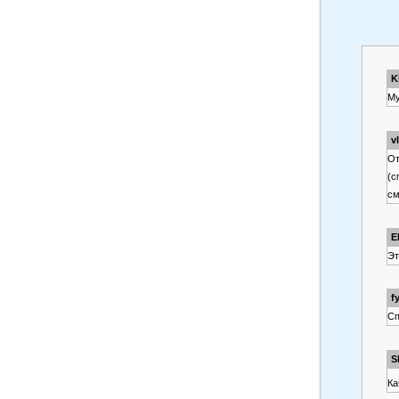
K
Му
v
От
(с
см
E
Эт
fy
Сп
S
Ка