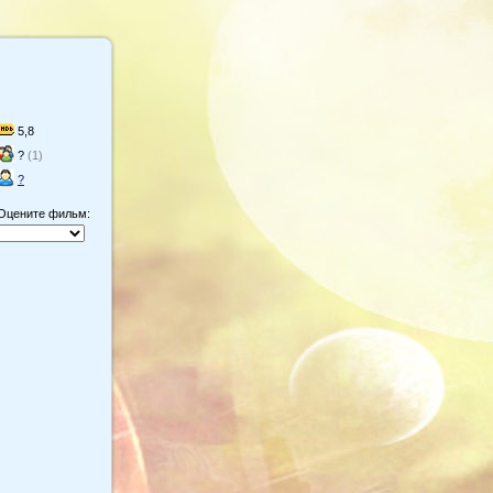
5,8
?
(1)
?
Оцените фильм: