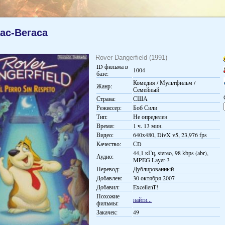
Лас-Вегаса
Rover Dangerfield (1991)
ID фильма в
1004
базе:
Комедия / Мультфильм /
Жанр:
Семейный
Страна:
США
Режиссер:
Боб Сили
Тип:
Не определен
Время:
1 ч. 13 мин.
Видео:
640x480, DivX v5, 23,976 fps
Качество:
СD
44,1 кГц, stereo, 98 kbps (abr),
Аудио:
MPEG Layer-3
Перевод:
Дублированный
Добавлен:
30 октября 2007
Добавил:
ExcellenT!
Похожие
найти...
фильмы:
Закачек:
49