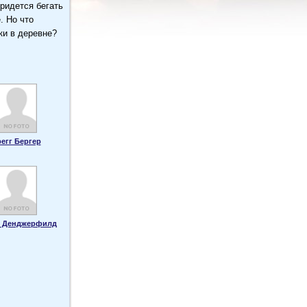
ридется бегать
. Но что
ки в деревне?
регг Бергер
 Денджерфилд