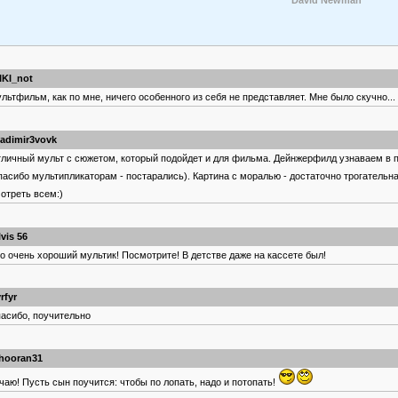
David Newman
IKI_not
льтфильм, как по мне, ничего особенного из себя не представляет. Мне было скучно...
ladimir3vovk
личный мульт с сюжетом, который подойдет и для фильма. Дейнжерфилд узнаваем в 
пасибо мультипликаторам - постарались). Картина с моралью - достаточно трогательна
отреть всем:)
lvis 56
о очень хороший мультик! Посмотрите! В детстве даже на кассете был!
rfyr
асибо, поучительно
hooran31
чаю! Пусть сын поучится: чтобы по лопать, надо и потопать!