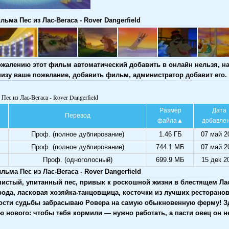
ьма Пес из Лас-Вегаса - Rover Dangerfield
ожалению этот фильм автоматический добавить в онлайн нельзя, н
низу ваше пожелание, добавить фильм, администратор добавит его.
 Пес из Лас-Вегаса - Rover Dangerfield
Размер
Дата
Перевод
файла
добавле
Проф. (полное дублирование)
1.46 ГБ
07 май 2
Проф. (полное дублирование)
744.1 МБ
07 май 2
Проф. (одноголосный)
699.9 МБ
15 дек 2
ьма Пес из Лас-Вегаса - Rover Dangerfield
истый, упитанный пес, привык к роскошной жизни в блестящем
Ла
ода, ласковая хозяйка-танцовщица, косточки из лучших ресторано
ости судьбы забрасываю Ровера на самую обыкновенную ферму! Зд
 нового: чтобы тебя кормили — нужно работать, а пасти овец он не