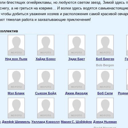
ели блестящих огнейрекламы, но любуются светом звезд. Зимой здесь п
снегу, а не греться на коврике… И волки здесь водятся самыенастоящие
 чтобы добиться уважения хозяев и расположения самой красивой овчар
ют тяжелая работа и захватывающие приключения!
коллектив
Нед вон Льюк
Хайди Бэнкс
Эдди Барт
Боб Берген
Г
Bob Bergen
Мэл Бланк
Сьюзэн Бойд
Джим Джордж
Боб Сили
Родни
с
Джефф Шиммель
Уиллард Кэрролл
Мария С. Шэйффер
Дэвид Ньюман