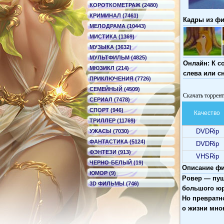
КОРОТКОМЕТРАЖ (2480)
КРИМИНАЛ (7461)
Кадры из фил
МЕЛОДРАМА (10443)
МИСТИКА (1369)
МУЗЫКА (3632)
МУЛЬТФИЛЬМ (4825)
Онлайн: К с
МЮЗИКЛ (214)
слева или с
ПРИКЛЮЧЕНИЯ (7726)
СЕМЕЙНЫЙ (4509)
Скачать торрент
СЕРИАЛ (7478)
СПОРТ (946)
Качество
ТРИЛЛЕР (11769)
DVDRip
УЖАСЫ (7030)
ФАНТАСТИКА (5124)
DVDRip
ФЭНТЕЗИ (913)
VHSRip
ЧЕРНО-БЕЛЫЙ (19)
Описание фил
ЮМОР (9)
Ровер — пуш
3D ФИЛЬМЫ (746)
большого юр
Но превратн
о жизни мною