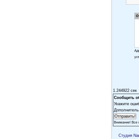
Ж
чу
О
Ад
ус
1.244922 сек
Сообщить о
Укажите оши
Дополнитель
Внимание! Все 
Cтудия Na