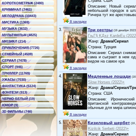
Страна: США
КОРОТКОМЕТРАЖ (2480)
Описание: Новый сериа
КРИМИНАЛ (7461)
небольшой городок в шта
Ричера тут же арестовы
МЕЛОДРАМА (10443)
В закладки
МИСТИКА (1369)
МУЗЫКА (3632)
3.
Три сестры
(16 декабря 2023
МУЛЬТФИЛЬМ (4825)
ГњГ§ KД±z KardeЕџ (2022
Жанр:
Драма/Сериал
МЮЗИКЛ (214)
Страна: Турция
ПРИКЛЮЧЕНИЯ (7726)
Описание: Сериал снимае
СЕМЕЙНЫЙ (4509)
сама и сыграет в нем од
СЕРИАЛ (7478)
видом на самое кра
СПОРТ (946)
В закладки
ТРИЛЛЕР (11769)
4.
Медленные лошади
(16
УЖАСЫ (7030)
Slow Horses (2022)+
ФАНТАСТИКА (5124)
Жанр:
Драма/Сериал/Тр
ФЭНТЕЗИ (913)
Страна: США
ЧЕРНО-БЕЛЫЙ (19)
Описание: Иронически
британской контрразв
ЮМОР (9)
обычные для мира шпион
3D ФИЛЬМЫ (746)
В закладки
5.
Кизиловый щербет
(16
Kizilcik Serbeti (2022)+
Жанр:
Драма/Сериал