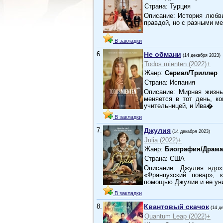
Страна: Турция
Описание: История любв
правдой, но с разными м
В закладки
6.
Не обмани
(14 декабря 2023)
Todos mienten (2022)+
Жанр:
Сериал/Триллер
Страна: Испания
Описание: Мирная жизнь
меняется в тот день, ко
учительницей, и Ива�
В закладки
7.
Джулия
(14 декабря 2023)
Julia (2022)+
Жанр:
Биография/Драма
Страна: США
Описание: Джулия вдо
«Французский повар», 
помощью Джулии и ее ун
В закладки
8.
Квантовый скачок
(14 д
Quantum Leap (2022)+