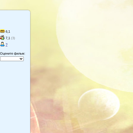
6,1
7,1
(3)
?
Оцените фильм: