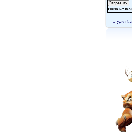
К
Внимание! Все 
Кл
Cтудия Na
S
кр
IL
В 
З
Хо
О
Эт
да
не
пл