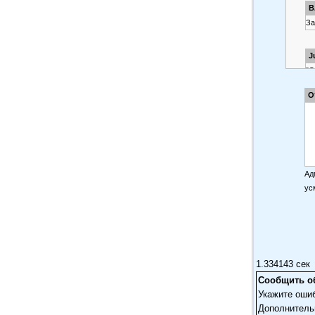
B
За
J
"С
пр
О
бо
по
К 
Ад
В
ус
За
не
С
1.334143 сек
Сообщить о
Оф
Укажите оши
Дополнитель