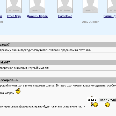
чи
Стив Мур
Джон Б. Карлс
Базз Хэйс
Рамин Д
hi
Amy Jupiter
partak7
ярскому очень подходит озвучивать типажей вроде бомжа охотника.
lake927
зобразная анимация, глупый мультик
--Scorpion--->
роший мульт, хоть и уже староват слегка. Битва с охотниками классно сделана, особе
ака хлором
интересовала франшиза, нужно будет скачать остальные части