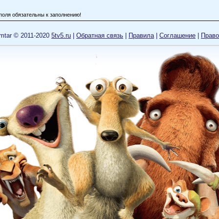
А-РА-ТЕ-ЛЬ
поля обязательны к заполнению!
ассный мультик, лучший из всех частей. Другие на его фоне блеклые
mtar © 2011-2020
5tv5.ru
|
Обратная связь
|
Правила
|
Cоглашение
|
Право
lark
утой мульт 10 раз игру проходил в 5 лет
са
YA //Z//
конце прикололо как зверьки на охотников охотились
лобин Глеб
роший мультфильм, 8,0 из 10
сенний Лис
о один из тех " шедевров "... из-за которых я перестал смотреть современные мультики
же не в компьютерной графике. Тупой сортирный юмор всё портит!... Стоит глянуть, чт
 хотите деградировать - лучше не смотрите такое творчество, на полном серьёзе. Оцен
юсом.