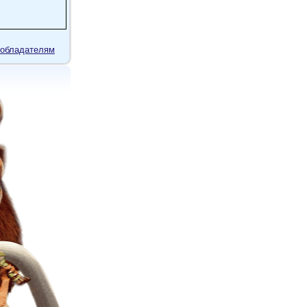
обладателям
. Дело тут
об сказать:
ка: 2 с