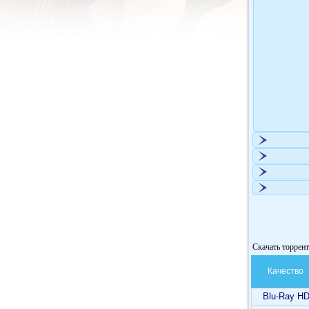
Скачать торрент
Качество
Blu-Ray H