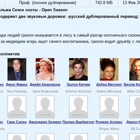
Проф. (полное дублирование)
742.8 МБ
13 Фев 2
льма Сезон охоты - Open Season
одержит две звуковые дорожки: -русский дублированный перевод; 
ди людей гризли оказывается в лесу в самый разгар охотничьего сезона
за медведем егерь ищет своего воспитанника, гризли водит дружбу с л
коллектив
нс
Джон Фавро
Джейн Краковски
Эштон Катчер
Дебра Мессинг
Билли К
ce
Jon Favreau
Jane Krakowski
Ashton Kutcher
Debra Messing
Billy C
ис
Гари Синиз
Джорджия Энджел
Патрик Варбертон
Роджер Аллерс
Джилл 
sis
Roger Allers
Jill C