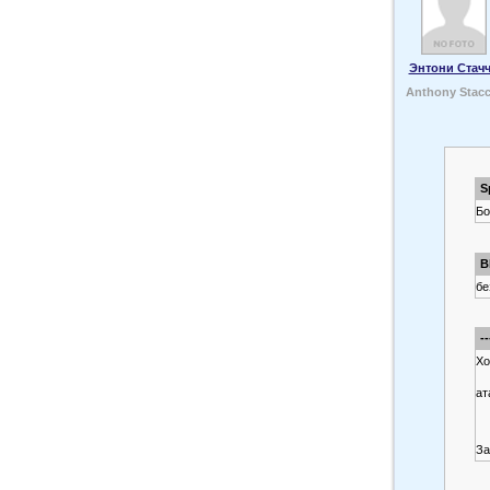
Энтони Стач
Anthony Stacc
S
Бо
B
бе
-
Хо
ат
За