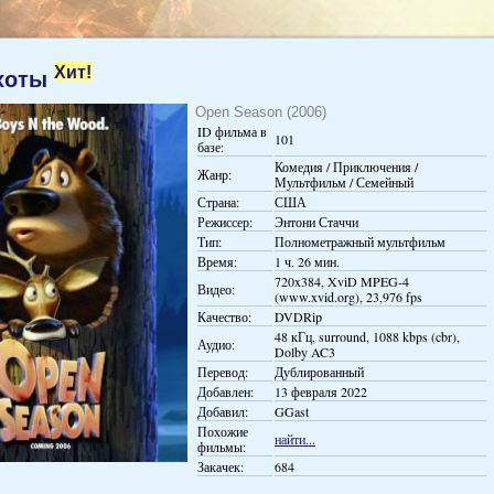
Хит!
охоты
Open Season (2006)
ID фильма в
101
базе:
Комедия / Приключения /
Жанр:
Мультфильм / Семейный
Страна:
США
Режиссер:
Энтони Стаччи
Тип:
Полнометражный мультфильм
Время:
1 ч. 26 мин.
720x384, XviD MPEG-4
Видео:
(www.xvid.org), 23,976 fps
Качество:
DVDRip
48 кГц, surround, 1088 kbps (cbr),
Аудио:
Dolby AC3
Перевод:
Дублированный
Добавлен:
13 февраля 2022
Добавил:
GGast
Похожие
найти...
фильмы:
Закачек:
684