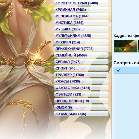
КОРОТКОМЕТРАЖ (2480)
КРИМИНАЛ (7461)
МЕЛОДРАМА (10443)
МИСТИКА (1369)
МУЗЫКА (3632)
Кадры из фи
МУЛЬТФИЛЬМ (4825)
МЮЗИКЛ (214)
ПРИКЛЮЧЕНИЯ (7726)
СЕМЕЙНЫЙ (4509)
СЕРИАЛ (7478)
Смотреть он
СПОРТ (946)
ТРИЛЛЕР (11769)
УЖАСЫ (7030)
ФАНТАСТИКА (5124)
ФЭНТЕЗИ (913)
ЧЕРНО-БЕЛЫЙ (19)
ЮМОР (9)
3D ФИЛЬМЫ (746)