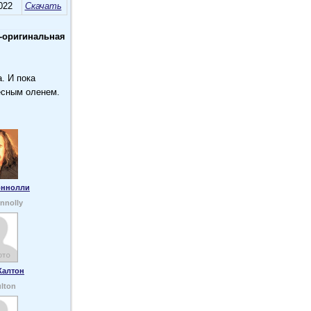
022
Скачать
-оригинальная
. И пока
есным оленем.
оннолли
onnolly
Калтон
ulton