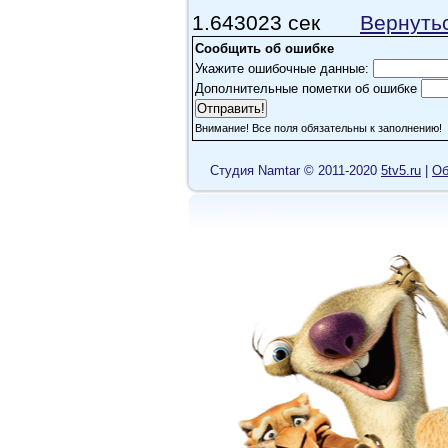
1.643023 сек
Вернуть
kozlov-shurik
(2010-01-02 22:57:39
Сообщить об ошибке
мне тоже оба фильма понравились..и
Укажите ошибочные данные:
Дополнительные пометки об ошибке
Manis
(2010-03-01 18:48:57)
Внимание! Все поля обязательны к заполнению!
два фильма беспорно шикарны...в п
суперски...ведь это уличные танцы..
Cтудия Namtar © 2011-2020
5tv5.ru
|
Об