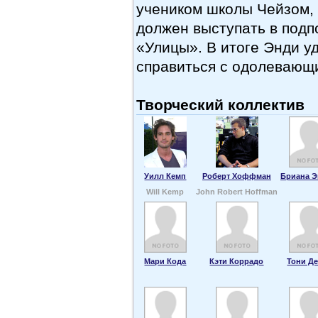
учеником школы Чейзом, 
должен выступать в под
«Улицы». В итоге Энди у
справиться с одолевающи
Творческий коллектив
Уилл Кемп
Роберт Хоффман
Бриана Э
Will Kemp
John Robert Hoffman
Мари Кода
Кэти Коррадо
Тони Д