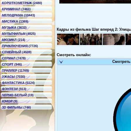
КОРОТКОМЕТРАЖ (2480)
КРИМИНАЛ (7461)
МЕЛОДРАМА (10443)
МИСТИКА (1369)
МУЗЫКА (3632)
Кадры из фильма Шаг вперед 2: Улицы -
МУЛЬТФИЛЬМ (4825)
МЮЗИКЛ (214)
ПРИКЛЮЧЕНИЯ (7726)
СЕМЕЙНЫЙ (4509)
Смотреть онлайн:
СЕРИАЛ (7478)
Смотреть
СПОРТ (946)
ТРИЛЛЕР (11769)
УЖАСЫ (7030)
ФАНТАСТИКА (5124)
ФЭНТЕЗИ (913)
ЧЕРНО-БЕЛЫЙ (19)
ЮМОР (9)
3D ФИЛЬМЫ (746)