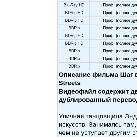
Blu-Ray HD
Проф. (полное ду
BDRip HD
Проф. (полное ду
BDRip HD
Проф. (полное ду
BDRip
Проф. (полное ду
BDRip HD
Проф. (полное ду
BDRip HD
Проф. (полное ду
BDRip
Проф. (полное ду
BDRip
Проф. (полное ду
BDRip
Проф. (полное ду
Описание фильма Шаг вп
Streets
Видеофайл содержит дв
дублированный перевод
Уличная танцовщица Энд
искусств. Занимаясь там,
чем не уступает другим 