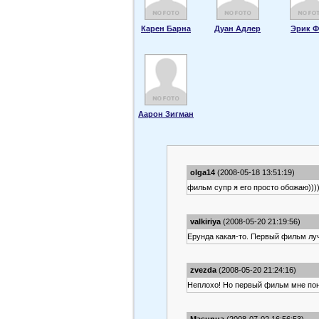
Карен Барна
Дуан Адлер
Эрик Ф
Аарон Зигман
olga14
(2008-05-18 13:51:19)
фильм супр я его просто обожаю)))
valkiriya
(2008-05-20 21:19:56)
Ерунда какая-то. Первый фильм л
zvezda
(2008-05-20 21:24:16)
Неплохо! Но первый фильм мне по
Masunua
(2008-07-02 16:56:53)