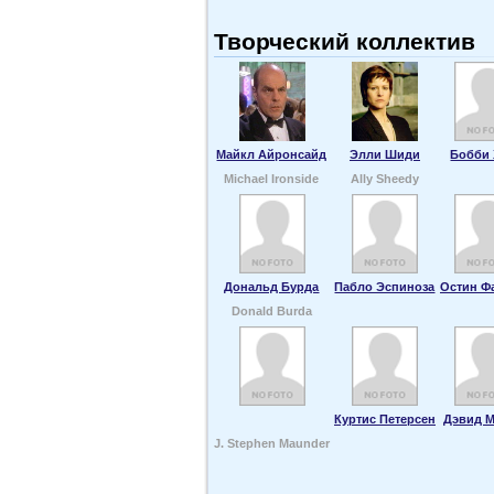
Творческий коллектив
Майкл Айронсайд
Элли Шиди
Бобби
Michael Ironside
Ally Sheedy
Дональд Бурда
Пабло Эспиноза
Остин Ф
Donald Burda
Куртис Петерсен
Дэвид М
J. Stephen Maunder