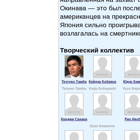
Окинава — это был посл
американцев на прекрасн
Япония сильно проигрыв
возлагалась на смертник
Творческий коллектив
Тетсуро Тамба
Кейдзи Кобаяси
Юдзо Кая
Tetsuro Tamba
Keiju Kobayashi
Yuzo Kay
Кенджи Сахара
Рио Ике
Eisei Amamoto