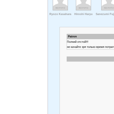
Ryozo Kasahara
Hiroshi Haryu
Sanezumi Fu
Patron
Полний отстой!!!
не качайте зря только время потрат