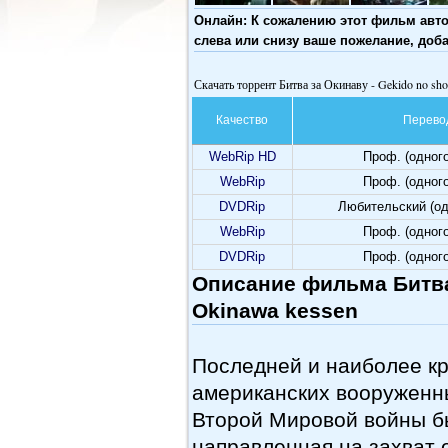
Онлайн: К сожалению этот фильм авто
слева или снизу ваше пожелание, доб
Скачать торрент Битва за Окинаву - Gekido no sh
Качество
Перево
WebRip HD
Проф. (одног
WebRip
Проф. (одног
DVDRip
Любительский (о
WebRip
Проф. (одног
DVDRip
Проф. (одног
Описание фильма Битва 
Okinawa kessen
Последней и наиболее к
американских вооруженн
Второй Мировой войны б
направленная на захват 