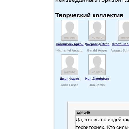
Творческий коллектив
Натаниэль Аркан
Джеральд Огер
Огаст Шел
Nathaniel Arcand
Gerald Auger
August Sch
Джон Фаско
Йон Джоффин
John Fusco
Jon Joffin
taimyr69
Да, что вы по индейца
территориях. Кто сильн