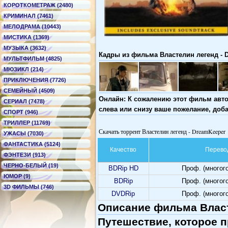
КОРОТКОМЕТРАЖ (2480)
КРИМИНАЛ (7461)
МЕЛОДРАМА (10443)
МИСТИКА (1369)
МУЗЫКА (3632)
Кадры из фильма Властелин легенд - 
МУЛЬТФИЛЬМ (4825)
МЮЗИКЛ (214)
ПРИКЛЮЧЕНИЯ (7726)
СЕМЕЙНЫЙ (4509)
Онлайн: К сожалению этот фильм авто
СЕРИАЛ (7478)
слева или снизу ваше пожелание, доб
СПОРТ (946)
ТРИЛЛЕР (11769)
Скачать торрент Властелин легенд - DreamKeeper
УЖАСЫ (7030)
ФАНТАСТИКА (5124)
Качество
Перево
ФЭНТЕЗИ (913)
ЧЕРНО-БЕЛЫЙ (19)
BDRip HD
Проф. (многог
ЮМОР (9)
BDRip
Проф. (многог
3D ФИЛЬМЫ (746)
DVDRip
Проф. (многог
Описание фильма Власт
Путешествие, которое 