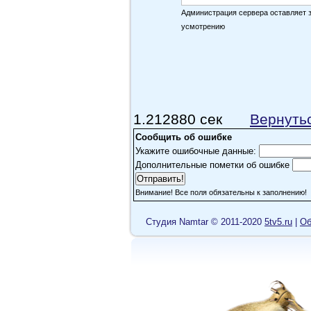
ГЛУБИНЫ ДУШИ!!! Спас
Администрация сервера оставляет 
"Времена другие - люд
усмотрению
-общие!
ANDRON
Фильм просто супер и 
1.212880 сек
Вернуть
осмыслить всю эту тему
Сообщить об ошибке
Очень поучительный фи
Укажите ошибочные данные:
пересмотреть в свое
Дополнительные пометки об ошибке
ВСЕМ , особенно заблу
Внимание! Все поля обязательны к заполнению!
нашему молодому и со
я думаю очень будет и
Cтудия Namtar © 2011-2020
5tv5.ru
|
Об
ares74
Отличный фильм! Спас