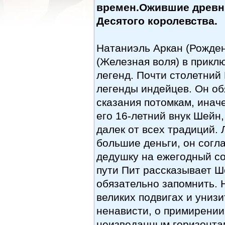
времен.Ожившие древни
Десятого королевства.
Натаниэль Аркан (Рожден
(Железная воля) в прик
легенд. Почти столетний
легенды индейцев. Он об
сказания потомкам, иначе
его 16-летний внук Шейн
далек от всех традиций.
большие деньги, он согл
дедушку на ежегодный со
пути Пит рассказывает Ш
обязательно запомнить. 
великих подвигах и униз
ненависти, о примирении
неизведанным горизонтам