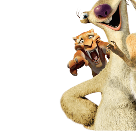
Русская
А кто знает,есть вторая
bagrova72
Великолепный фильм!
Morgoth Bauglir
Если честно ,то ожида
интересного.
Друг Человека
Для любителей индейс
не понравилось.
Rita Overdo
Великолепный фильм! Т