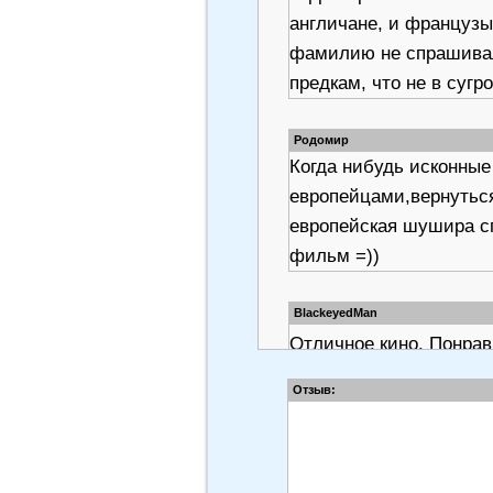
англичане, и французы
фамилию не спрашивали
предкам, что не в сугр
Родомир
Когда нибудь исконны
европейцами,вернуться
европейская шушира с
фильм =))
BlackeyedMan
Отличное кино. Понра
Если у кого есть 
Отзыв:
дариня
Крайне редко озвучив