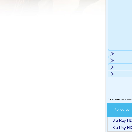
Скачать торрент
Качество
Blu-Ray H
Blu-Ray H