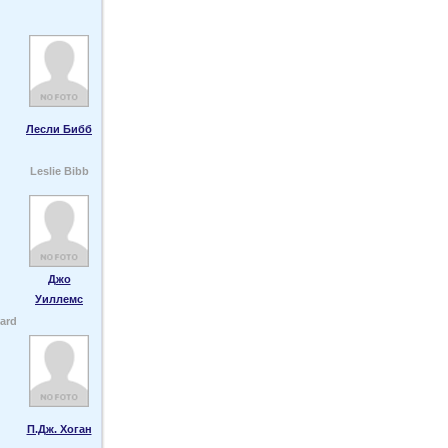
Лесли Бибб
Leslie Bibb
Джо
Уиллемс
ard
П.Дж. Хоган