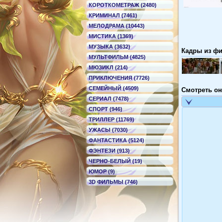
КОРОТКОМЕТРАЖ (2480)
КРИМИНАЛ (7461)
МЕЛОДРАМА (10443)
МИСТИКА (1369)
МУЗЫКА (3632)
Кадры из фи
МУЛЬТФИЛЬМ (4825)
МЮЗИКЛ (214)
ПРИКЛЮЧЕНИЯ (7726)
СЕМЕЙНЫЙ (4509)
Смотреть он
СЕРИАЛ (7478)
СПОРТ (946)
ТРИЛЛЕР (11769)
УЖАСЫ (7030)
ФАНТАСТИКА (5124)
ФЭНТЕЗИ (913)
ЧЕРНО-БЕЛЫЙ (19)
ЮМОР (9)
3D ФИЛЬМЫ (746)