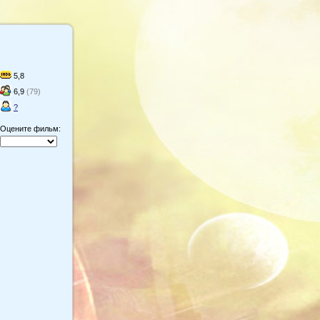
5,8
6,9
(79)
?
Оцените фильм: