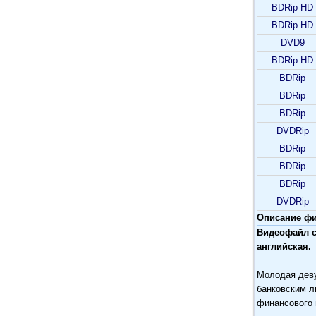
BDRip HD
BDRip HD
DVD9
BDRip HD
BDRip
BDRip
BDRip
DVDRip
BDRip
BDRip
BDRip
DVDRip
Описание фи
Видеофайл с
английская.
Молодая деву
банковским л
финансового 