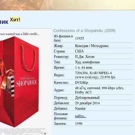
Хит!
лик
Confessions of a Shopaholic (2009)
ID фильма в
11925
базе:
Жанр:
Комедия / Мелодрама
Страна:
США
Режиссер:
П.Дж. Хоган
Тип:
Худ. кинофильм
Время:
1 ч. 44 мин.
720x304, XviD MPEG-4
Видео:
(www.xvid.org), 23,976 fps
Качество:
DVDRip
48 кГц, surround, 896 kbps (cbr),
Аудио:
Dolby AC3
Перевод:
Дублированный
Добавлен:
29 декабря 2014
Добавил:
Namtar
Похожие
найти...
фильмы:
Закачек:
1590