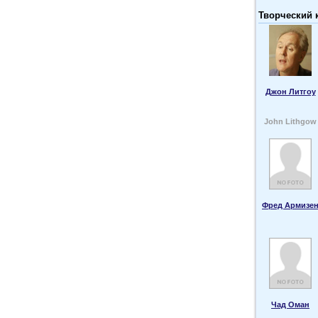
Творческий 
Джон Литгоу
John Lithgow
Фред Армизе
Чад Оман