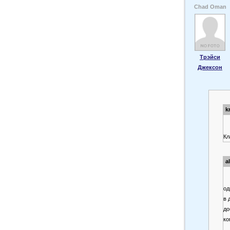
Chad Oman
Трэйси
Джексон
k
Кл
a
од
в 
до
ко