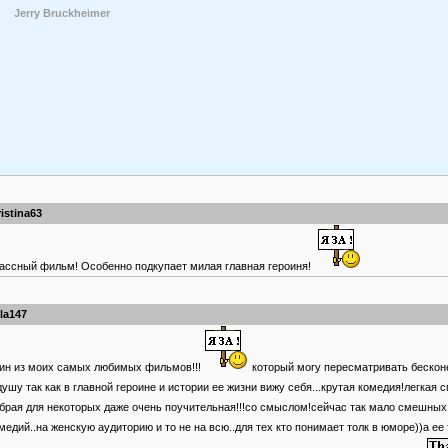
Jerry Bruckheimer
ristina63
ассный фильм! Особенно подкупает милая главная героиня!
lla147
ин из моих самых любимых фильмов!!!
который могу пересматривать бесконе
душу так как в главной героине и истории ее жизни вижу себя...крутая комедия!легкая 
брая для некоторых даже очень поучительная!!!со смыслом!сейчас так мало смешных
медий..на женскую аудиторию и то не на всю..для тех кто понимает толк в юморе))а ее 