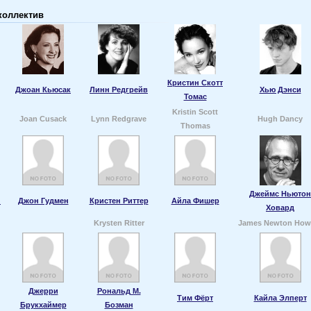
коллектив
Кристин Скотт
Джоан Кьюсак
Линн Редгрейв
Хью Дэнси
Томас
Kristin Scott
Joan Cusack
Lynn Redgrave
Hugh Dancy
Thomas
Джеймс Ньютон
н
Джон Гудмен
Кристен Риттер
Айла Фишер
Ховард
Krysten Ritter
James Newton How
Джерри
Рональд М.
Тим Фёрт
Кайла Элперт
Брукхаймер
Бозман