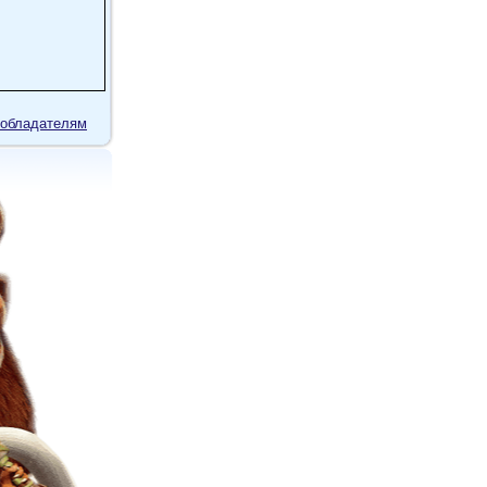
пично для
 не хотела
обладателям
ахожу? Да
тящая книга
 Бекки
риканцев",
английский
ли
ось
итивный
 аудитории!