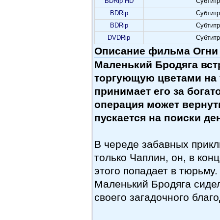
BDRip HD
Субтит
BDRip
Субтит
BDRip
Субтит
DVDRip
Субтит
Описание фильма Огни б
Маленький Бродяга вст
торгующую цветами на 
принимает его за богато
операция может вернут
пускается на поиски ден
В череде забавных прикл
только Чаплин, он, в кон
этого попадает в тюрьму
Маленький Бродяга сидел
своего загадочного благо