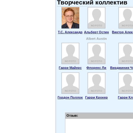
Творческий коллектив
Т.С. Александр
Альберт Остин
Виктор Але
Albert Austin
Гарри Майерс
Флоренс Ли
Вирджиния Ч
Гордон Поллок
Гарри Крокер
Гарри К
Отзыв: