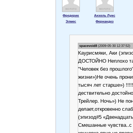
Фредерик
Анхель Луис
Элмес
Фернандез
spacevoid8
(2009-05-30 12:37:52)
Каурисмяки, Аки (эпизо
ДОСТОЙНО Неплохо так.
"Человек без прошлого
жизни»)Не очень проник
тысяч лет старше») !!
дествительно достойн
Трейлер. Ночь») Не по
делает,откровенно сла
(эпизод#5 «Двенадцат
Смешанные чувства..с 