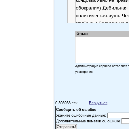
концовка явно не прави
обокрали») Дебильная 
политическая-чушь Чен
глубоко») Задумка не 
Отзыв:
Администрация сервера оставляет 
усмотрению
0.308938 сек
Вернуться
Сообщить об ошибке
Укажите ошибочные данные:
Дополнительные пометки об ошибке