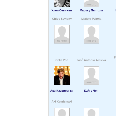
Хлоя Севиньи
Маркку Пелтола
Chloe Sevigny
Markku Peltola
F
Celia Poo
José Antonio Amieva
Аки Каурисмяки
Кайгэ Чен
Aki Kaurismaki