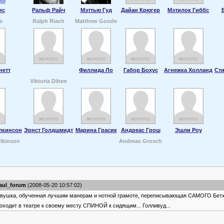
ис
Ральф Райч
Мэттью Гуд
Дайан Крюгер
Мэтилок Гиббс
s
Ralph Riach
Matthew Goode
нетт
Филлида Ло
Габор Бохус
Агнежка Холланд
Сти
Viktoria Dihen
лкинсон
Эрнст Голдшмидт
Марина Грасик
Андреас Грош
Эшли Роу
ilkinson
Andreas Grosch
aul_forum
(2008-05-20 10:57:02)
вушка, обученная лучшим манерам и нотной грамоте, переписывающая САМОГО Бетх
оходит в театре к своему месту СПИНОЙ к сидящим... Голливуд...