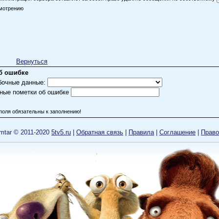
мотрению
Вернуться
б ошибке
бочные данные:
ные пометки об ошибке
поля обязательны к заполнению!
mtar © 2011-2020
5tv5.ru
|
Обратная связь
|
Правила
|
Cоглашение
|
Право