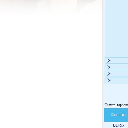
Скачать торрент
Качество
BDRip