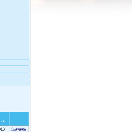
ния
013
Скачать