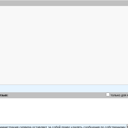
тзыв:
только для
министрация сервера оставляет за собой право удалять сообщения по собственному