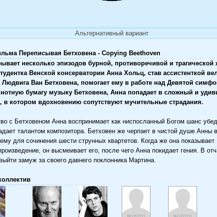
Альтернативный вариант
льма Переписывая Бетховена - Copying Beethoven
ывает несколько эпизодов бурной, противоречивой и трагической 
Студентка Венской консерватории Анна Хольц, став ассистенткой ве
 Людвига Ван Бетховена, помогает ему в работе над Девятой симфо
 нотную бумагу музыку Бетховена, Анна попадает в сложный и уди
, в котором вдохновению сопутствуют мучительные страдания.
во с Бетховеном Анна воспринимает как ниспосланный Богом шанс убед
ладает талантом композитора. Бетховен же черпает в чистой душе Анны 
ему для сочинения шести струнных квартетов. Когда же она показывает
произведение, он высмеивает его, после чего Анна покидает гения. В от
выйти замуж за своего давнего поклонника Мартина.
коллектив