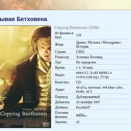
ывая Бетховена
Copying Beethoven (2006)
ID фильма в
128
базе:
Драма / Музыка / Мелодрама /
Жанр:
История
Страна:
США
Режиссер:
Агнежка Холланд
Тип:
Не определен
Время:
1 ч. 39 мин.
688x512, XviD MPEG-4
Видео:
(www.xvid.org), 25 fps
Качество:
СD
48 кГц, surround, 448 kbps (cbr),
Аудио:
Dolby AC3
Перевод:
Дублированный
Добавлен:
26 октября 2007
Добавил:
ExcellenT!
Похожие
найти...
фильмы:
Закачек:
42