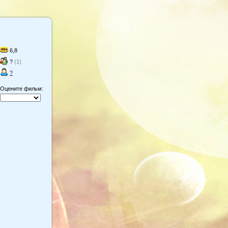
6,8
?
(1)
?
Оцените фильм: