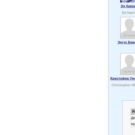
Эд Харр
Ed Harri
Энгус Бар
Кристофер Уи
Christopher W
P
Де
пр