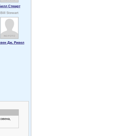
Билл Стюарт
Bill Stewart
вен Дж. Ривел
овена,