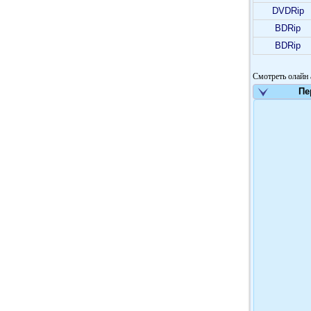
DVDRip
BDRip
BDRip
Смотреть олайн 
Пе