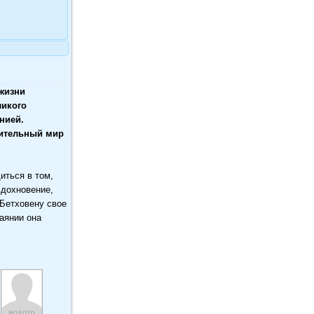
жизни
ликого
нией.
вительный мир
иться в том,
вдохновение,
 Бетховену свое
чаянии она