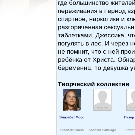
где большинство жителей
переживания в период вз
спиртное, наркотики и к
разгорячённая сексуаль
таблетками, Джессика, ч
погулять в лес. И через 
не помнит, что с ней про
ребёнка от Христа. Обна
беременна, то девушка у
Творческий коллектив
Элизабет Мосс
Питер
Elizabeth Moss
Socorro Santiago
Peter