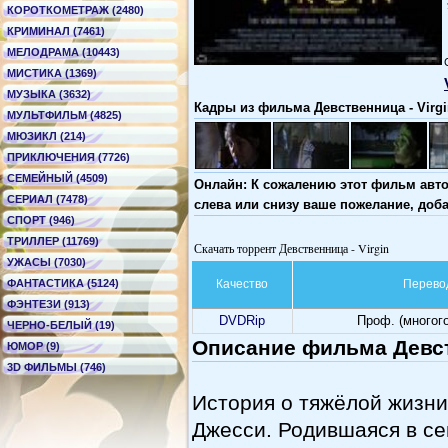
КОРОТКОМЕТРАЖ (2480)
КРИМИНАЛ (7461)
МЕЛОДРАМА (10443)
МИСТИКА (1369)
МУЗЫКА (3632)
Кадры из фильма Девственница - Virgi
МУЛЬТФИЛЬМ (4825)
МЮЗИКЛ (214)
ПРИКЛЮЧЕНИЯ (7726)
СЕМЕЙНЫЙ (4509)
Онлайн: К сожалению этот фильм авто
СЕРИАЛ (7478)
слева или снизу ваше пожелание, доб
СПОРТ (946)
ТРИЛЛЕР (11769)
Скачать торрент Девственница - Virgin
УЖАСЫ (7030)
ФАНТАСТИКА (5124)
Качество
Перево
ФЭНТЕЗИ (913)
DVDRip
Проф. (многог
ЧЕРНО-БЕЛЫЙ (19)
Описание фильма Девств
ЮМОР (9)
3D ФИЛЬМЫ (746)
История о тяжёлой жизн
Джесси. Родившаяся в се