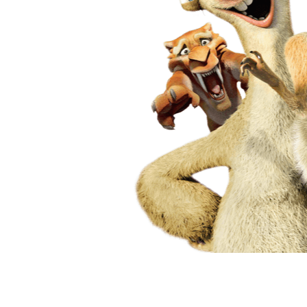
Фильм хороший, позит
мужестве. Показана пр
свою команду не "прода
правительство и чинов
Это настоящие реали, 
смотреть что-то на под
milena-diz
(2010-03-02 18:24:54)
Никто не ждал от фильм
о том, что было в суд
понравилось, как снят
было, но они не унывал
молодцы!
zinovicheva
(2010-03-03 22:38:57)
Я считаю, что пожалуй
снимать кино в России