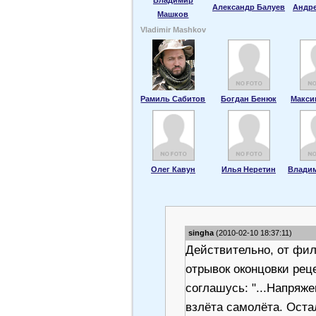
Александр Балуев
Андр
Машков
Vladimir Mashkov
Рамиль Сабитов
Богдан Бенюк
Макси
Олег Кавун
Илья Неретин
Влади
singha
(2010-02-10 18:37:11)
Действительно, от фи
отрывок оконцовки рец
соглашусь: "...Напряже
взлёта самолёта. Оста