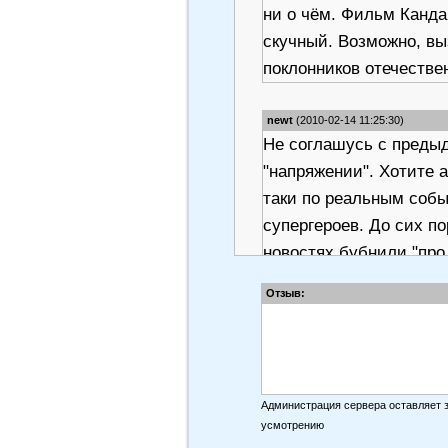
ни о чём. Фильм Канда
скучный. Возможно, вы
поклонников отечественн
newt
(2010-02-14 11:25:30)
Не соглашусь с преды
"напряжении". Хотите а
таки по реальным собы
супергероев. До сих по
новостях бубнили "про
освобождению наших л
Отзыв:
раньше лабавшие авто
людей похоже, с чувст
DjDanser
(2010-02-14 21:20:18)
Администрация сервера оставляет 
хороший фильм,я не по
усмотрению
т.к.маленький был ещё