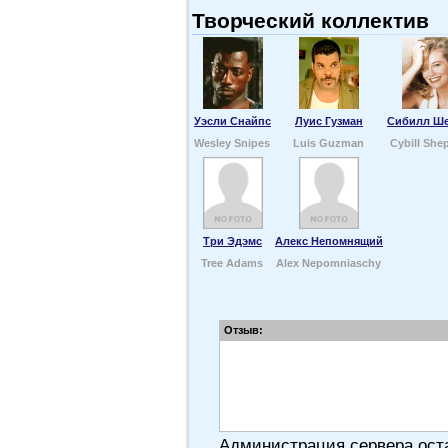
Творческий коллектив
Уэсли Снайпс
Луис Гузман
Сибилл Ш
Wesley Snipes
Luis Guzman
Cybill She
Три Эдэмс
Алекс Непомнящий
Tree Adams
Alex Nepomniaschy
Отзыв:
Администрация сервера оста