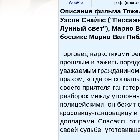
WebRip
Проф. (многог
Описание фильма Тяжел
Уэсли Снайпс ("Пассажи
Лунный свет"), Марио В
боевике Марио Ван Пиб
Торговец наркотиками ре
прошлым и зажить порядо
уважаемым гражданином. 
прахом, когда он соглаш
своего приятеля-гангсте
разборок между уголовн
полицейскими, он бежит с
красавицу-танцовщицу и 
долларами. Спасаясь от 
своей судьбе, уготовив