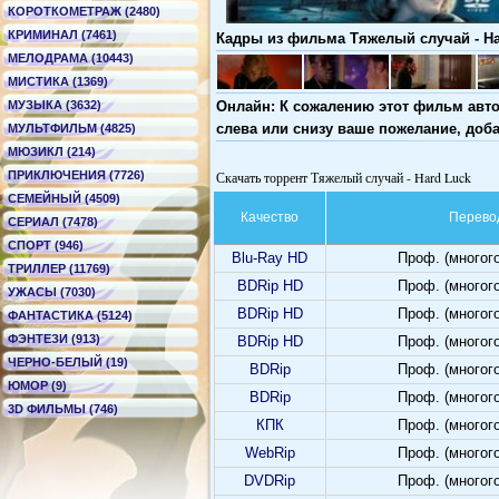
КОРОТКОМЕТРАЖ (2480)
КРИМИНАЛ (7461)
Кадры из фильма Тяжелый случай - Ha
МЕЛОДРАМА (10443)
МИСТИКА (1369)
МУЗЫКА (3632)
Онлайн: К сожалению этот фильм авто
слева или снизу ваше пожелание, доб
МУЛЬТФИЛЬМ (4825)
МЮЗИКЛ (214)
ПРИКЛЮЧЕНИЯ (7726)
Скачать торрент Тяжелый случай - Hard Luck
СЕМЕЙНЫЙ (4509)
Качество
Перево
СЕРИАЛ (7478)
СПОРТ (946)
Blu-Ray HD
Проф. (многог
ТРИЛЛЕР (11769)
BDRip HD
Проф. (многог
УЖАСЫ (7030)
BDRip HD
Проф. (многог
ФАНТАСТИКА (5124)
ФЭНТЕЗИ (913)
BDRip HD
Проф. (многог
ЧЕРНО-БЕЛЫЙ (19)
BDRip
Проф. (многог
ЮМОР (9)
BDRip
Проф. (многог
3D ФИЛЬМЫ (746)
КПК
Проф. (многог
WebRip
Проф. (многог
DVDRip
Проф. (многог