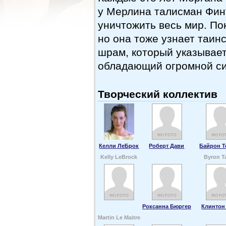
у Мерлина талисман Финт
уничтожить весь мир. Пок
но она тоже узнает таи
шрам, который указывает
обладающий огромной си
Творческий коллектив
Келли ЛеБрок
Роберт Дави
Байрон Т
Kelly LeBrock
Byron T
Роксанна Бюргер
Клинтон
Martin Le Maitre