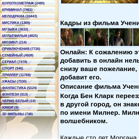
КОРОТКОМЕТРАЖ (2480)
КРИМИНАЛ (7461)
МЕЛОДРАМА (10443)
Кадры из фильма Ученик
МИСТИКА (1369)
МУЗЫКА (3632)
МУЛЬТФИЛЬМ (4825)
МЮЗИКЛ (214)
ПРИКЛЮЧЕНИЯ (7726)
Онлайн: К сожалению э
СЕМЕЙНЫЙ (4509)
добавить в онлайн нель
СЕРИАЛ (7478)
снизу ваше пожелание,
СПОРТ (946)
ТРИЛЛЕР (11769)
добавит его.
УЖАСЫ (7030)
Описание фильма Ученик
ФАНТАСТИКА (5124)
Когда Бен Кларк перее
ФЭНТЕЗИ (913)
ЧЕРНО-БЕЛЫЙ (19)
в другой город, он зн
ЮМОР (9)
по имени Милнер. Мил
3D ФИЛЬМЫ (746)
волшебником.
Каждые сто лет Моргана 