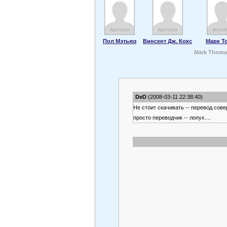
Пол Мэтьюз
Винсент Дж. Кокс
Марк Т
Mark Thoma
DeD
(2008-03-11 22:38:40)
Не стоит скачивать -- перевод сов
просто переводчик -- лопух....