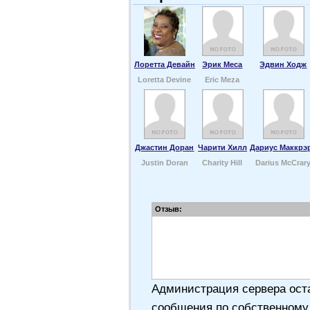
Лоретта Девайн
Эрик Меса
Эдвин Ходж
Loretta Devine
Eric Meza
Джастин Доран
Чарити Хилл
Дариус Маккрэ
Justin Doran
Charity Hill
Darius McCrar
Отзыв:
Администрация сервера оста
сообщения по собственному