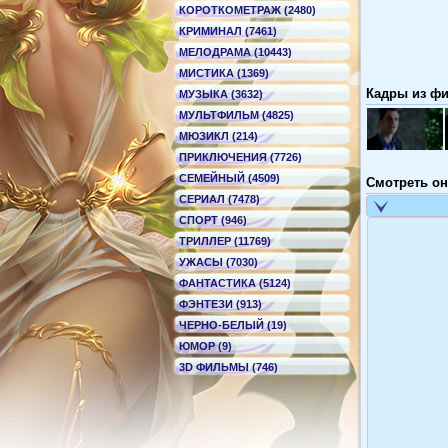
КОРОТКОМЕТРАЖ (2480)
КРИМИНАЛ (7461)
МЕЛОДРАМА (10443)
МИСТИКА (1369)
Кадры из фи
МУЗЫКА (3632)
МУЛЬТФИЛЬМ (4825)
МЮЗИКЛ (214)
ПРИКЛЮЧЕНИЯ (7726)
СЕМЕЙНЫЙ (4509)
Смотреть он
СЕРИАЛ (7478)
СПОРТ (946)
ТРИЛЛЕР (11769)
УЖАСЫ (7030)
ФАНТАСТИКА (5124)
ФЭНТЕЗИ (913)
ЧЕРНО-БЕЛЫЙ (19)
ЮМОР (9)
3D ФИЛЬМЫ (746)