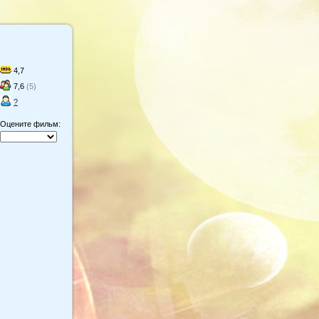
4,7
7,6
(5)
?
Оцените фильм: