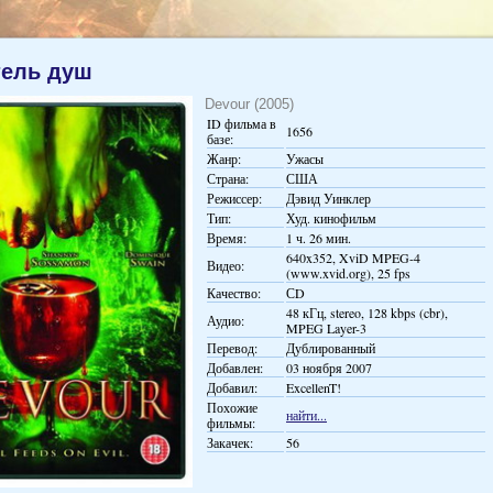
ель душ
Devour (2005)
ID фильма в
1656
базе:
Жанр:
Ужасы
Страна:
США
Режиссер:
Дэвид Уинклер
Тип:
Худ. кинофильм
Время:
1 ч. 26 мин.
640x352, XviD MPEG-4
Видео:
(www.xvid.org), 25 fps
Качество:
СD
48 кГц, stereo, 128 kbps (cbr),
Аудио:
MPEG Layer-3
Перевод:
Дублированный
Добавлен:
03 ноября 2007
Добавил:
ExcellenT!
Похожие
найти...
фильмы:
Закачек:
56