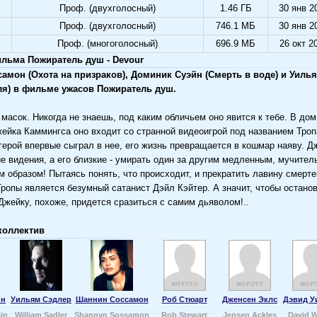
Проф. (двухголосный)
1.46 ГБ
30 янв 2
Проф. (двухголосный)
746.1 МБ
30 янв 2
Проф. (многоголосный)
696.9 МБ
26 окт 2
льма Пожиратель душ - Devour
амон (Охота на призраков), Доминик Суэйн (Смерть в воде) и Уиль
ля) в фильме ужасов Пожиратель душ.
 масок. Никогда не знаешь, под каким обличьем оно явится к тебе. В до
ейка Каммингса оно входит со странной видеоигрой под названием Троп
к герой впервые сыграл в нее, его жизнь превращается в кошмар наяву. 
ие видения, а его близкие - умирать один за другим медленным, мучител
 образом! Пытаясь понять, что происходит, и прекратить лавину смертей
Тропы является безумный сатанист Дэйл Кэйтер. А значит, чтобы остано
Джейку, похоже, придется сразиться с самим дьяволом!..
коллектив
йн
Уильям Сэдлер
Шаннин Соссамон
Роб Стюарт
Дженсен Эклс
Дэвид У
in
William Sadler
Shannyn Sossamon
Rob Stewart
Jensen Ackles
David W