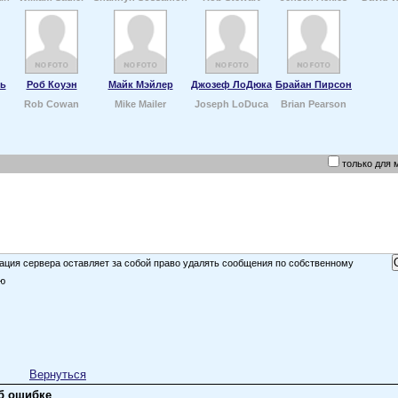
ль
Роб Коуэн
Майк Мэйлер
Джозеф ЛоДюка
Брайан Пирсон
Rob Cowan
Mike Mailer
Joseph LoDuca
Brian Pearson
только для 
ция сервера оставляет за собой право удалять сообщения по собственному
ю
Вернуться
б ошибке