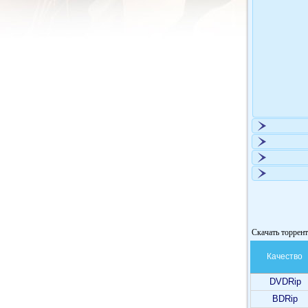
Скачать торрен
Качество
DVDRip
BDRip