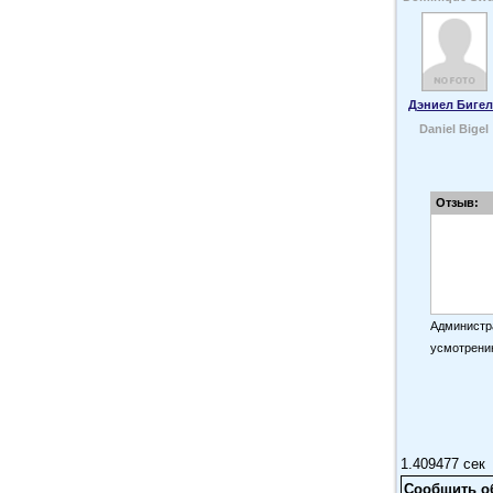
Дэниел Биге
Daniel Bigel
Отзыв:
Администра
усмотрени
1.409477 сек
Сообщить о