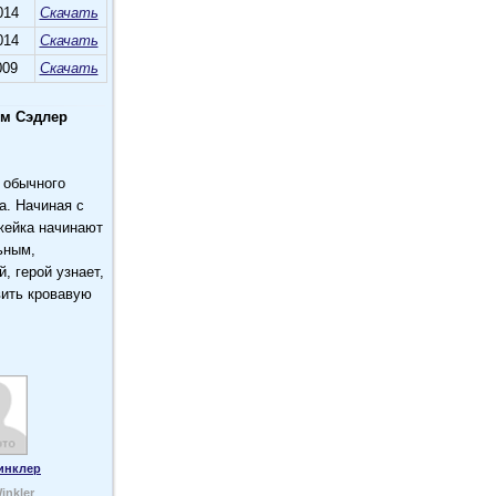
014
Скачать
014
Скачать
009
Скачать
ям Сэдлер
м обычного
а. Начиная с
Джейка начинают
ьным,
, герой узнает,
вить кровавую
инклер
inkler