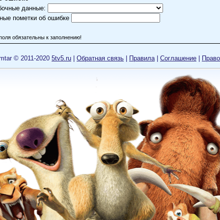
бочные данные:
ные пометки об ошибке
поля обязательны к заполнению!
mtar © 2011-2020
5tv5.ru
|
Обратная связь
|
Правила
|
Cоглашение
|
Право