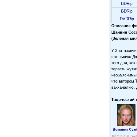
BDRip
BDRip
DVDRip
Описание фи
Шаннин Сосс
(Зеленая ми
У Зла тысячи
школьника Дж
того дня, ка
терзать жутк
необъяснимым
что автором 
вакханалию, 
Творческий 
Доминик Суэ
Dominique Swa