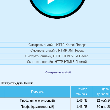
Смотреть онлайн, HTTP Kernel Плеер:
Смотреть онлайн, RTMP JM Плеер:
Смотреть онлайн, HTTP HTML5 JM Плеер:
Смотреть онлайн, HTTP HTML5 Прямой:
Смотреть на android
т Пожиратель душ - Devour
Размер
Дата
Перевод
файла
добавле
Проф. (многоголосный)
1.46 ГБ
12 май 2
Проф. (двухголосный)
1.46 ГБ
30 янв 2