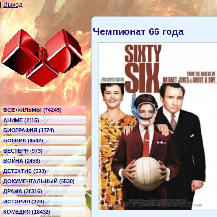
|
Выход
Чемпионат 66 года
ВСЕ ФИЛЬМЫ (74245)
АНИМЕ (2115)
БИОГРАФИЯ (1774)
БОЕВИК (9562)
ВЕСТЕРН (973)
ВОЙНА (2458)
ДЕТЕКТИВ (533)
ДОКУМЕНТАЛЬНЫЙ (5530)
ДРАМА (28316)
ИСТОРИЯ (270)
КОМЕДИЯ (18432)