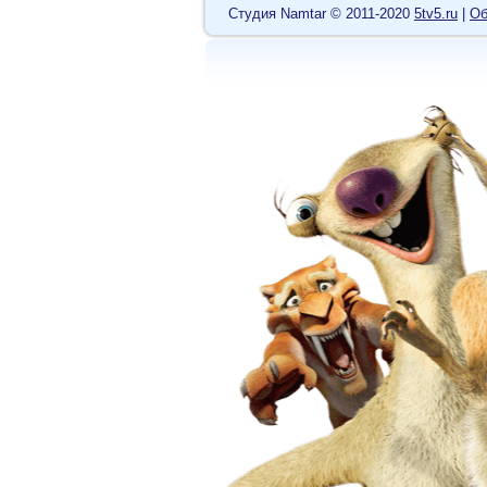
Cтудия Namtar © 2011-2020
5tv5.ru
|
Об