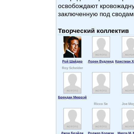
освобождают кровожадну
заключенную под свода
Творческий коллектив
Рой Шайдер
Лорен Вудленд
Кристиан 
Roy Scheider
Брендан Мюррэй
Ricco Se
Joe Mo
Джон Брэйди
Роджер Кормэн
Марта М.