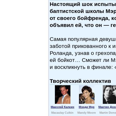
Настоящий шок испыты
баптистской школы Мэри
от своего бойфренда, к
объявил ей, что он — ге
Самая популярная девуш
заботой прикованного к 
Роланда, узнав о грехоп
ей бойкот… Сможет ли М
и воскликнуть в финале:
Творческий коллектив
Маколей Калкин
Мэнди Мур
Мартин Дон
Macaulay Culkin
Mandy Moore
Martin Don