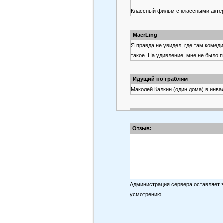
Классный фильм с классными актё
MaerLing
Я правда не увидел, где там комеди
такое. На удивление, мне не было 
Идущий по граблям
Маколей Калкин (один дома) в инва
Miss Nika
Так все таки драма или комедия?..
Отзыв:
kano21
Стандартный фильм про школу и п
Одно нестандартно - школа христиа
Администрация сервера оставляет 
Умка
усмотрению
Фильм идиотский, Мэнди Мур в эт