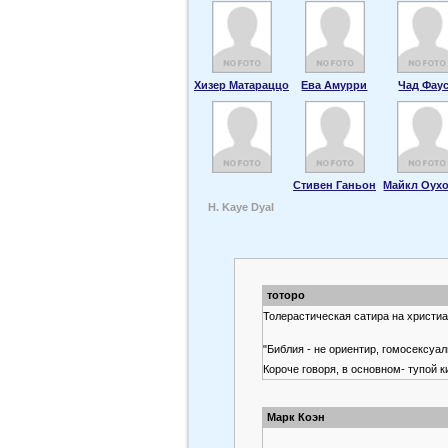
Хизер Матараццо
Ева Амурри
Чад Фау
Стивен Ганьон
Майкл Оух
H. Kaye Dyal
тоторо
Толерастическая сатира на христи
"Библия - не ориентир, гомосексуал
Короче говоря, в основном- тупой к
Марк Коэн