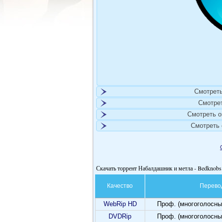
Смотреть
Смотре
Смотреть 
Смотреть
Скачать торрент Набалдашник и метла - Bedknobs
Качество
Перево
WebRip HD
Проф. (многоголосны
DVDRip
Проф. (многоголосны