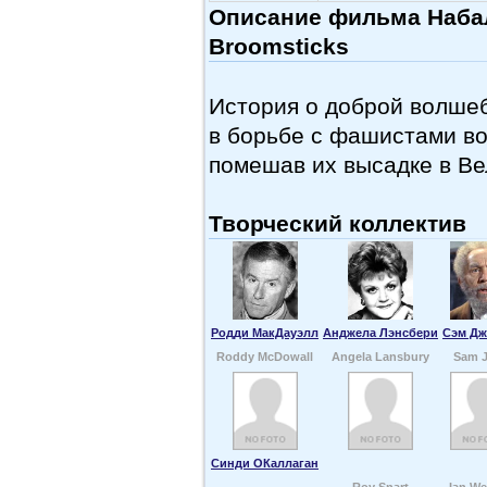
Описание фильма Набал
Broomsticks
История о доброй волшеб
в борьбе с фашистами во
помешав их высадке в Ве
Творческий коллектив
Родди МакДауэлл
Анджела Лэнсбери
Сэм Д
Roddy McDowall
Angela Lansbury
Sam J
Синди ОКаллаган