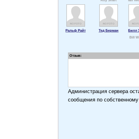
Roy Snart
Ian We
Ральф Райт
Тед Берман
Билл 
Bill 
Отзыв:
Администрация сервера оста
сообщения по собственному