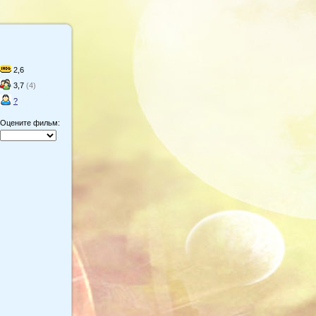
2,6
3,7
(4)
?
Оцените фильм: