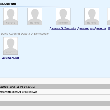
коллектив
Дженни Э. Эпштейн
Дженнифер Джексон
К
David Carchidi
Dakota D. Denetsosie
Дэвид Хьюи
acoss
(2008-11-05 14:20:30)
смотрите!фильм хуже некуда