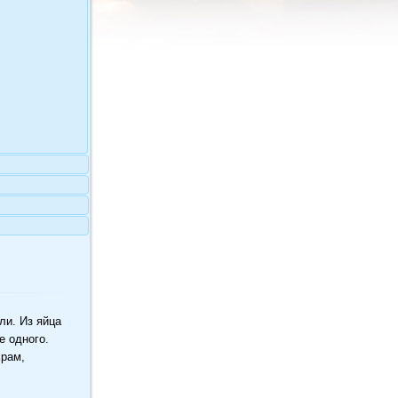
ли. Из яйца
е одного.
храм,