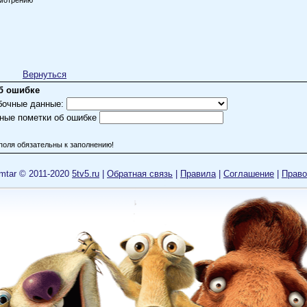
мотрению
Вернуться
б ошибке
бочные данные:
ные пометки об ошибке
поля обязательны к заполнению!
mtar © 2011-2020
5tv5.ru
|
Обратная связь
|
Правила
|
Cоглашение
|
Право