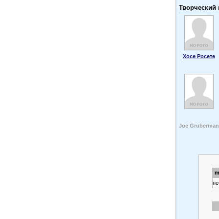
Творческий 
Хосе Росете
Joe Gruberman
m
не