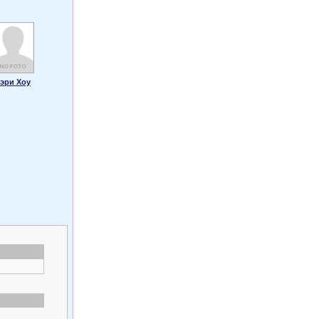
эри Хоу