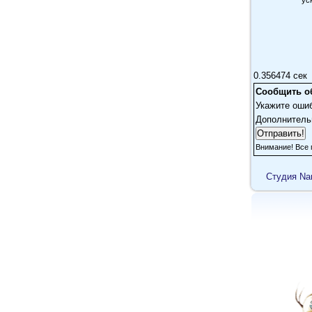
ус
0.356474 сек
Сообщить о
Укажите оши
Дополнитель
Внимание! Все 
Cтудия Na