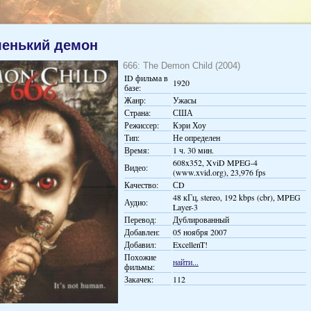
ленький демон
666: The Demon Child (2004)
ID фильма в
1920
базе:
Жанр:
Ужасы
Страна:
США
Режиссер:
Кэри Хоу
Тип:
Не определен
Время:
1 ч. 30 мин.
608x352, XviD MPEG-4
Видео:
(www.xvid.org), 23,976 fps
Качество:
СD
48 кГц, stereo, 192 kbps (cbr), MPEG
Аудио:
Layer-3
Перевод:
Дублированный
Добавлен:
05 ноября 2007
Добавил:
ExcellenT!
Похожие
найти...
фильмы:
Закачек:
112