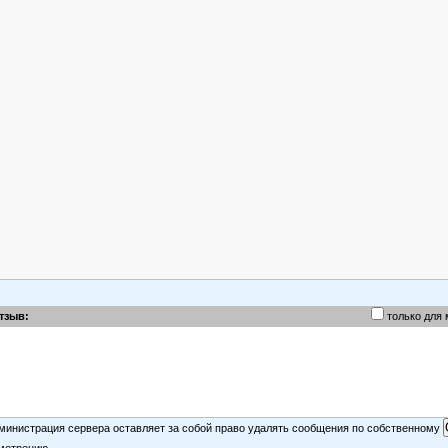
тзыв:
только для
министрация сервера оставляет за собой право удалять сообщения по собственному