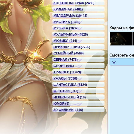
КОРОТКОМЕТРАЖ (2480)
КРИМИНАЛ (7461)
МЕЛОДРАМА (10443)
МИСТИКА (1369)
Кадры из фи
МУЗЫКА (3632)
МУЛЬТФИЛЬМ (4825)
МЮЗИКЛ (214)
ПРИКЛЮЧЕНИЯ (7726)
СЕМЕЙНЫЙ (4509)
Смотреть он
СЕРИАЛ (7478)
СПОРТ (946)
ТРИЛЛЕР (11769)
УЖАСЫ (7030)
ФАНТАСТИКА (5124)
ФЭНТЕЗИ (913)
ЧЕРНО-БЕЛЫЙ (19)
ЮМОР (9)
3D ФИЛЬМЫ (746)