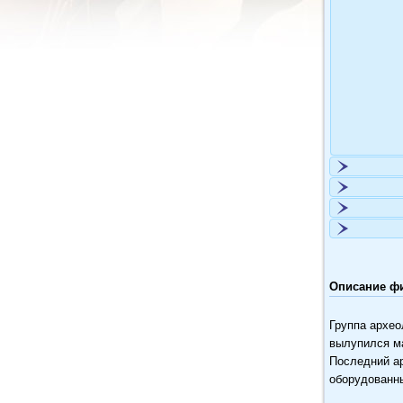
Описание фи
Группа архео
вылупился ма
Последний ар
оборудованн