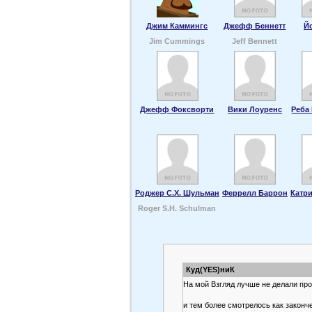
Джим Каммингс
Джефф Беннетт
Й
Jim Cummings
Jeff Bennett
Джефф Фоксворти
Вики Лоуренс
Реба
Роджер С.Х. Шульман
Феррелл Баррон
Катри
Roger S.H. Schulman
Куд(YES)ниК
На мой Взгляд лучше не делали пр
и тем более смотрелось как законче