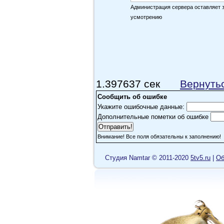
Администрация сервера оставляет 
класс
усмотрению
МАШКА
Не понравилось!Первая часть гораз
Asya
1.397637 сек
Вернуть
Классно оч понравилось
, вот т
Сообщить об ошибке
Укажите ошибочные данные:
Дополнительные пометки об ошибке
Внимание! Все поля обязательны к заполнению!
Cтудия Namtar © 2011-2020
5tv5.ru
|
Об