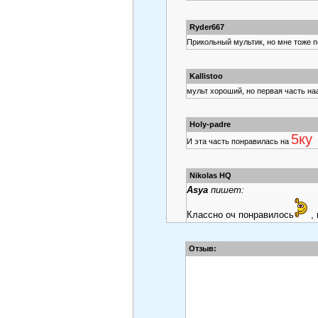
Ryder667
Прикольный мультик, но мне тоже п
Kallistoo
мульт хороший, но первая часть на
Holy-padre
5ку
И эта часть понравилась на
Nikolas HQ
Asya
пишет:
Классно оч понравилось
, 
Отзыв:
Как я понял, это отрывок из их
Juuli