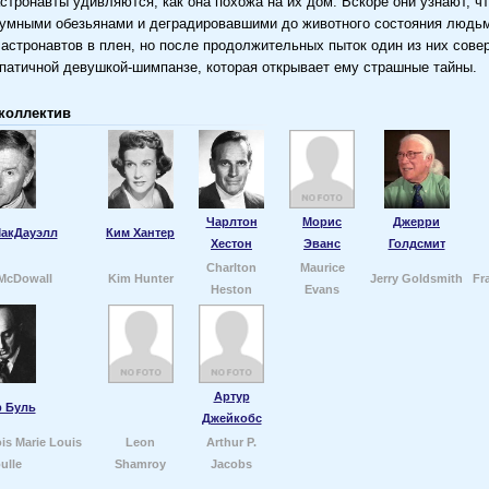
стронавты удивляются, как она похожа на их дом. Вскоре они узнают, ч
зумными обезьянами и деградировавшими до животного состояния людь
астронавтов в плен, но после продолжительных пыток один из них сове
патичной девушкой-шимпанзе, которая открывает ему страшные тайны.
коллектив
Чарлтон
Морис
Джерри
акДауэлл
Ким Хантер
Хестон
Эванс
Голдсмит
Charlton
Maurice
McDowall
Kim Hunter
Jerry Goldsmith
Fr
Heston
Evans
Артур
 Буль
Джейкобс
ois Marie Louis
Leon
Arthur P.
ulle
Shamroy
Jacobs