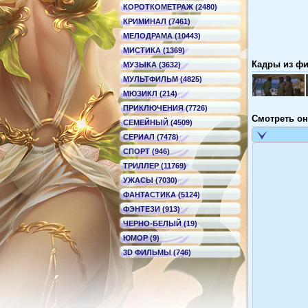
КОРОТКОМЕТРАЖ (2480)
КРИМИНАЛ (7461)
МЕЛОДРАМА (10443)
МИСТИКА (1369)
Кадры из фил
МУЗЫКА (3632)
МУЛЬТФИЛЬМ (4825)
МЮЗИКЛ (214)
ПРИКЛЮЧЕНИЯ (7726)
Смотреть он
СЕМЕЙНЫЙ (4509)
СЕРИАЛ (7478)
СПОРТ (946)
ТРИЛЛЕР (11769)
УЖАСЫ (7030)
ФАНТАСТИКА (5124)
ФЭНТЕЗИ (913)
ЧЕРНО-БЕЛЫЙ (19)
ЮМОР (9)
3D ФИЛЬМЫ (746)