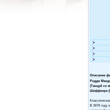
Описание фил
Родди Макда
(Танцуй со 
Шеффнера (М
Классическая
В 3978 году 