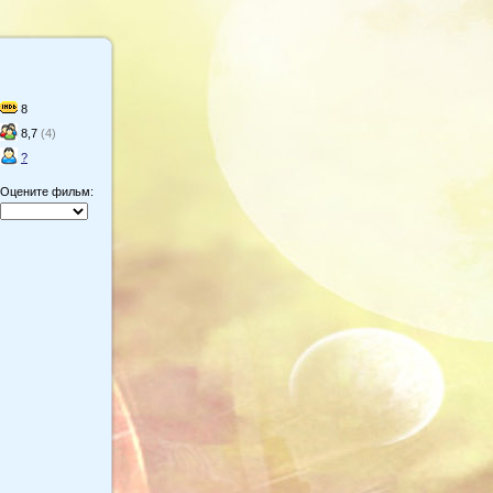
8
8,7
(4)
?
Оцените фильм: