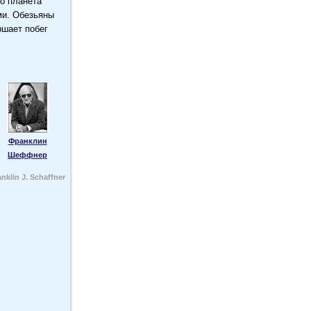
то планета
ми. Обезьяны
ршает побег
Франклин
Шеффнер
anklin J. Schaffner