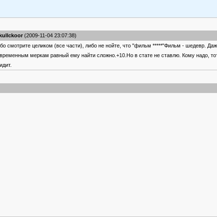
kullckoor
(2009-11-04 23:07:38)
бо смотрите целиком (все части), либо не нойте, что "фильм *****"Фильм - шедевр. Даж
временным меркам равный ему найти сложно.+10.Но в стате не ставлю. Кому надо, тот
идит.