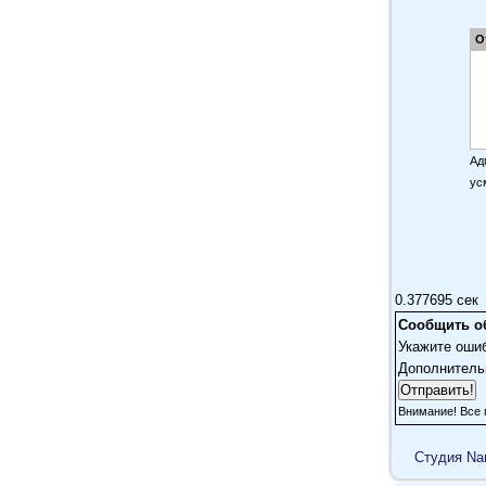
О
Ад
ус
0.377695 сек
Сообщить о
Укажите оши
Дополнитель
Внимание! Все 
Cтудия Na