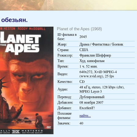
 обезьян.
Planet of the Apes (1968)
ID фильма в
2045
базе:
Жанр:
Драма / Фантастика / Боевик
Страна:
США
Режиссер:
Франклин Шеффнер
Тип:
Худ. кинофильм
Время:
1 ч. 52 мин.
640x272, XviD MPEG-4
Видео:
(www.xvid.org), 25 fps
Качество:
СD
48 кГц, stereo, 128 kbps (cbr),
Аудио:
MPEG Layer-3
Перевод:
Дублированный
Добавлен:
08 ноября 2007
Добавил:
ExcellenT!
Похожие
найти...
фильмы:
Закачек:
40