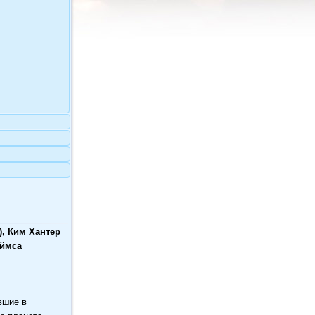
), Ким Хантер
еймса
вшие в