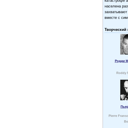
катастрофе а
населена ра
захватывают 
вместе с сим
Творческий 
Родди М
Roddy 
Пьер
Pierre Frans
Bo