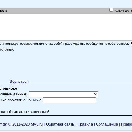
тзыв:
только для
министрация сервера оставляет за собой право удалять сообщения по собственному
мотрению
Вернуться
б ошибке
бочные данные:
ные пометки об ошибке
поля обязательны к заполнению!
mtar © 2011-2020
5tv5.ru
|
Обратная связь
|
Правила
|
Cоглашение
|
Право