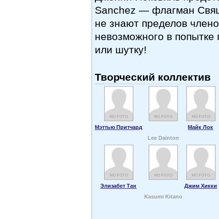
Sanchez — флагман Свящ
не знают пределов члено
невозможного в попытке
или шутку!
Творческий коллектив
Мэттью Притчард
Майк Лок
Lee Dainton
Элизабет Тан
Джим Хикки
Kasumi Kitano