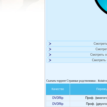
Смотреть
Смотре
Смотреть 
Смотреть
Скачать торрент Странные родственники - Relative
Качество
Перево
DVDRip
Проф. (многог
DVDRip
Проф. (двухг