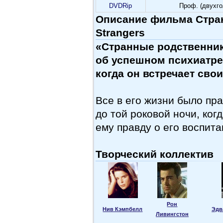
DVDRip
Проф. (двухг
Описание фильма Стран
Strangers
«Странные родственни
об успешном психиатре,
когда он встречает сво
Все в его жизни было пр
до той роковой ночи, ког
ему правду о его воспи
Творческий коллектив
Рон
Нив Кэмпбелл
Эдв
Ливингстон