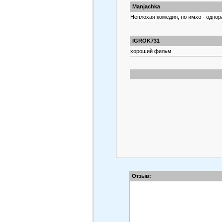
Manjachka
Неплохая комедия, но имхо - однор
IGROK731
хороший фильм
Отзыв: