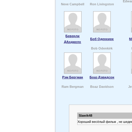
Edwar
Neve Campbell
Ron Livingston
Беверли
Боб Оденкирк
М
ДАнджело
Bob Odenkirk
Рэм Бергман
Боаз Дэвидсон
Ram Bergman
Boaz Davidson
Je
Slawik48
Хороший весёлый фильм , не шедев