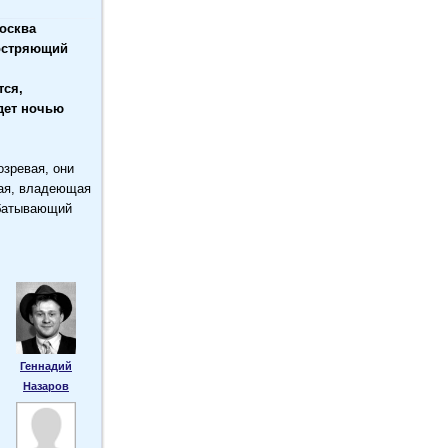
Москва
бостряющий
тся,
удет ночью
зревая, они
ная, владеющая
абатывающий
Геннадий
Назаров