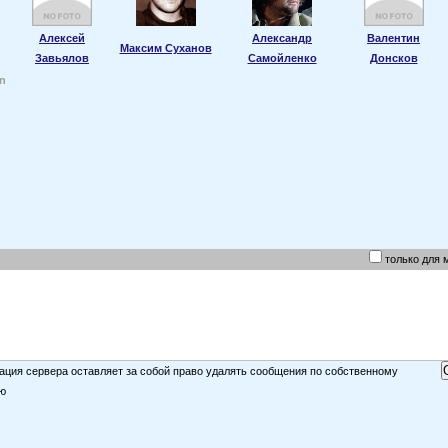
Алексей
Александр
Валентин
Максим Суханов
Завьялов
Самойленко
Донсков
n
только для 
ция сервера оставляет за собой право удалять сообщения по собственному
ю