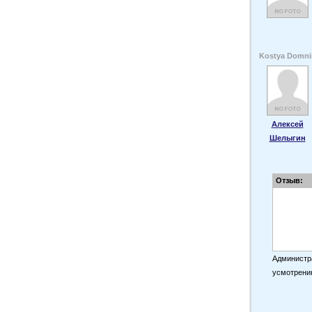
Kostya Domni
Алексей
Шелыгин
Отзыв:
Администра
усмотрени