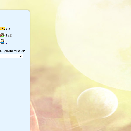
4,3
?
(1)
?
Оцените фильм: