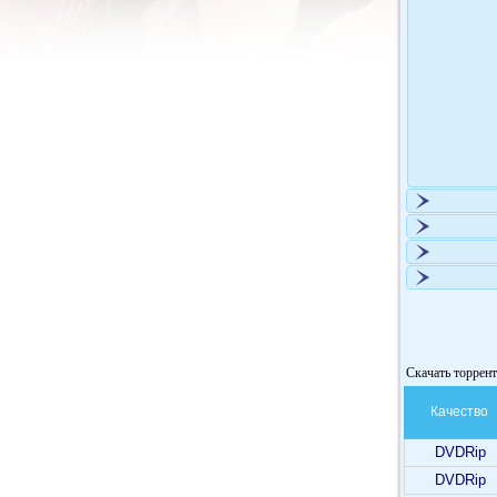
Скачать торрент
Качество
DVDRip
DVDRip