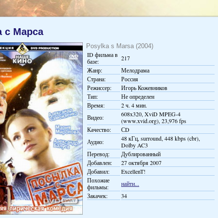
 с Марса
Posylka s Marsa (2004)
ID фильма в
217
базе:
Жанр:
Мелодрама
Страна:
Россия
Режиссер:
Игорь Кожевников
Тип:
Не определен
Время:
2 ч. 4 мин.
608x320, XviD MPEG-4
Видео:
(www.xvid.org), 23,976 fps
Качество:
СD
48 кГц, surround, 448 kbps (cbr),
Аудио:
Dolby AC3
Перевод:
Дублированный
Добавлен:
27 октября 2007
Добавил:
ExcellenT!
Похожие
найти...
фильмы:
Закачек:
34