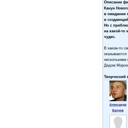
Описание фи
Канун Новог
в ожидании 
и создающий
Но с прибли
на
какой-то
м
чудес.
В
каком-то
см
оказываются 
несколькими 
Дедом Морозо
Творческий 
Александр
Балуев