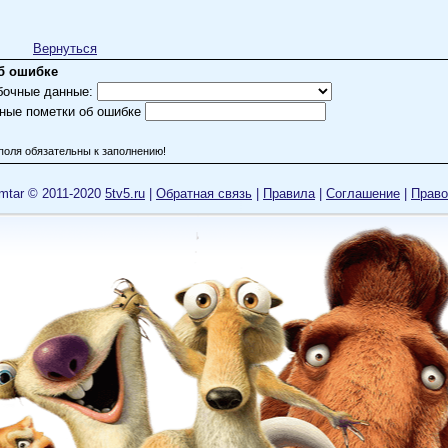
Вернуться
б ошибке
бочные данные:
ные пометки об ошибке
поля обязательны к заполнению!
mtar © 2011-2020
5tv5.ru
|
Обратная связь
|
Правила
|
Cоглашение
|
Право