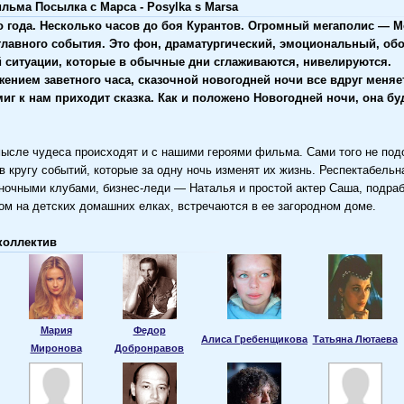
льма Посылка с Марса - Posylka s Marsa
о года. Несколько часов до боя Курантов. Огромный мегаполис — 
главного события. Это фон, драматургический, эмоциональный, о
 ситуации, которые в обычные дни сглаживаются, нивелируются.
жением заветного часа, сказочной новогодней ночи все вдруг меняе
иг к нам приходит сказка. Как и положено Новогодней ночи, она б
ысле чудеса происходят и с нашими героями фильма. Сами того не подо
в кругу событий, которые за одну ночь изменят их жизнь. Респектабель
ночными клубами, бизнес-леди — Наталья и простой актер Саша, подр
м на детских домашних елках, встречаются в ее загородном доме.
коллектив
Мария
Федор
Алиса Гребенщикова
Татьяна Лютаева
Миронова
Добронравов