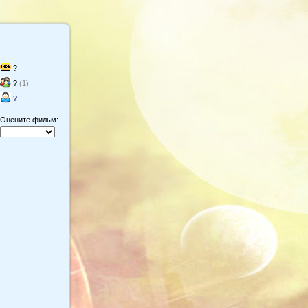
?
?
(1)
?
Оцените фильм: