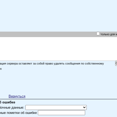
только для 
ция сервера оставляет за собой право удалять сообщения по собственному
ю
Вернуться
б ошибке
бочные данные:
ные пометки об ошибке