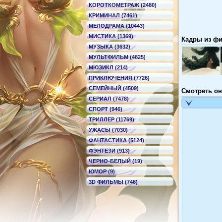
КОРОТКОМЕТРАЖ (2480)
КРИМИНАЛ (7461)
МЕЛОДРАМА (10443)
МИСТИКА (1369)
Кадры из фил
МУЗЫКА (3632)
МУЛЬТФИЛЬМ (4825)
МЮЗИКЛ (214)
ПРИКЛЮЧЕНИЯ (7726)
СЕМЕЙНЫЙ (4509)
Смотреть он
СЕРИАЛ (7478)
СПОРТ (946)
ТРИЛЛЕР (11769)
УЖАСЫ (7030)
ФАНТАСТИКА (5124)
ФЭНТЕЗИ (913)
ЧЕРНО-БЕЛЫЙ (19)
ЮМОР (9)
3D ФИЛЬМЫ (746)