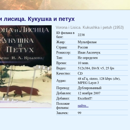
и лисица. Кукушка и петух
Vorona i Lisica. Kukushka i petuh (1953)
ID фильма в
2238
базе:
Жанр:
Мультфильм
Страна:
Россия
Режиссер:
Иван Аксенчук
Тип:
Не определен
Время:
10 мин.
Видео:
512x384, DivX v5, 25 fps
Качество:
СD
48 кГц, stereo, 128 kbps (cbr),
Аудио:
MPEG Layer-3
Перевод:
Дублированный
Добавлен:
12 ноября 2007
Добавил:
ExcellenT!
Похожие
найти...
фильмы:
Закачек:
99