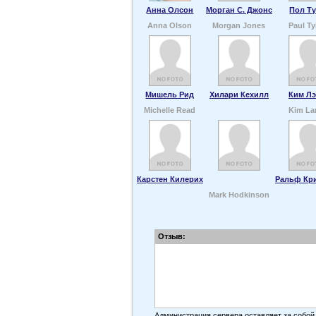
Анна Олсон
Морган С. Джонс
Пол Т
Anna Olson
Morgan Jones
Paul Ty
Мишель Рид
Хилари Кехилл
Ким Л
Michelle Read
Kim La
Карстен Килерих
Ральф Кр
Mark Hodkinson
Отзыв:
Администрация сервера оставляет за собой