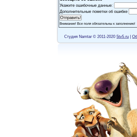
Укажите ошибочные данные:
alcapone555
Дополнительные пометки об ошибке
как всегда на высоте
Внимание! Все поля обязательны к заполнению!
Cтудия Namtar © 2011-2020
5tv5.ru
|
Об