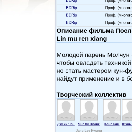
BDRip
Проф. (многог
BDRip
Проф. (многог
BDRip
Проф. (многог
BDRip
Проф. (многог
Описание фильма Посл
Lin mu ren xiang
Молодой парень Молчун 
чтобы овладеть технико
но стать мастером
кун-ф
найдут применение и в 
Творческий коллектив
Джеки Чан
Янг Ли Хванг
Конг Ким
Юэнь 
Jang Lee Hwang