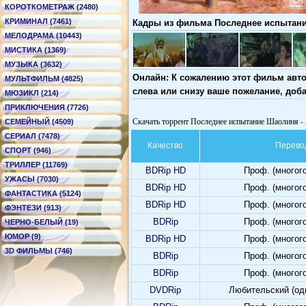
КОРОТКОМЕТРАЖ (2480)
КРИМИНАЛ (7461)
Кадры из фильма Последнее испытание
МЕЛОДРАМА (10443)
МИСТИКА (1369)
МУЗЫКА (3632)
Онлайн: К сожалению этот фильм авто
МУЛЬТФИЛЬМ (4825)
слева или снизу ваше пожелание, доб
МЮЗИКЛ (214)
ПРИКЛЮЧЕНИЯ (7726)
Скачать торрент Последнее испытание Шаолиня - S
СЕМЕЙНЫЙ (4509)
СЕРИАЛ (7478)
Качество
Перево
СПОРТ (946)
ТРИЛЛЕР (11769)
BDRip HD
Проф. (многог
УЖАСЫ (7030)
BDRip HD
Проф. (многог
ФАНТАСТИКА (5124)
BDRip HD
Проф. (многог
ФЭНТЕЗИ (913)
BDRip
Проф. (многог
ЧЕРНО-БЕЛЫЙ (19)
ЮМОР (9)
BDRip HD
Проф. (многог
3D ФИЛЬМЫ (746)
BDRip
Проф. (многог
BDRip
Проф. (многог
DVDRip
Любительский (од