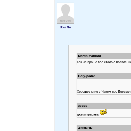
Вэй Ло
Martin Markoni
Как же проще все стало с появлени
Holy-padre
Хорошее кино с Чаном про Боевые
зверь
джеки красава
ANDRON