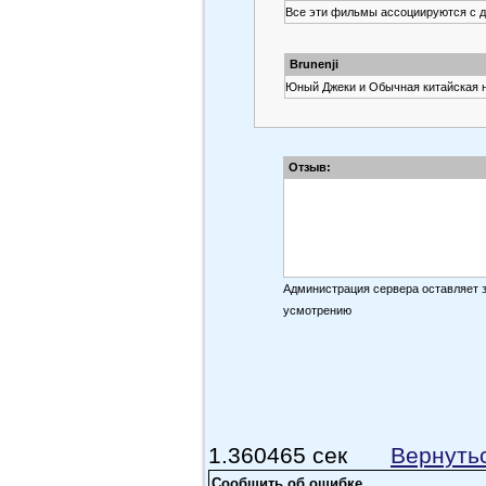
Все эти фильмы ассоциируются с де
Brunenji
Юный Джеки и Обычная китайская ну
L
Джеки чан красавчик и по мастерств
Отзыв:
Romancer
в ранних фильмах Д.Чан хорош ))
Администрация сервера оставляет 
усмотрению
McSeem_Lee
Прикольное фильмяо!..
В советском прокате был и
XROMIK
1.360465 сек
Вернуть
большое спасибо
Сообщить об ошибке