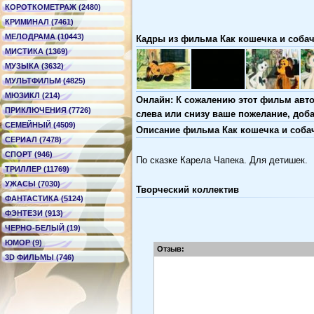
КОРОТКОМЕТРАЖ (2480)
КРИМИНАЛ (7461)
МЕЛОДРАМА (10443)
Кадры из фильма Как кошечка и собачк
МИСТИКА (1369)
МУЗЫКА (3632)
МУЛЬТФИЛЬМ (4825)
МЮЗИКЛ (214)
Онлайн: К сожалению этот фильм авто
ПРИКЛЮЧЕНИЯ (7726)
слева или снизу ваше пожелание, доб
СЕМЕЙНЫЙ (4509)
Описание фильма Как кошечка и собачк
СЕРИАЛ (7478)
СПОРТ (946)
По сказке Карела Чапека. Для детишек.
ТРИЛЛЕР (11769)
УЖАСЫ (7030)
Творческий коллектив
ФАНТАСТИКА (5124)
ФЭНТЕЗИ (913)
ЧЕРНО-БЕЛЫЙ (19)
ЮМОР (9)
Отзыв:
3D ФИЛЬМЫ (746)